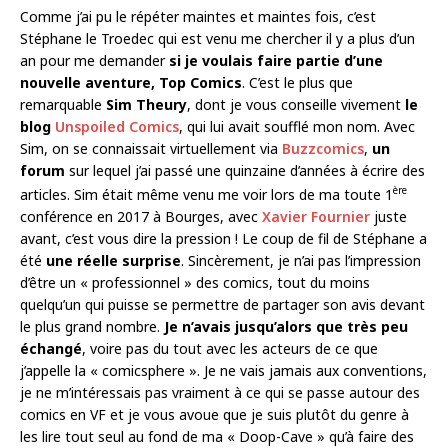
Comme j’ai pu le répéter maintes et maintes fois, c’est
Stéphane le Troedec qui est venu me chercher il y a plus d’un
an pour me demander
si je voulais faire partie d’une
nouvelle aventure, Top Comics
. C’est le plus que
remarquable
Sim Theury
, dont je vous conseille vivement
le
blog
Unspoiled Comics
, qui lui avait soufflé mon nom. Avec
Sim, on se connaissait virtuellement via
Buzzcomics
,
un
forum
sur lequel j’ai passé une quinzaine d’années à écrire des
ère
articles. Sim était même venu me voir lors de ma toute 1
conférence en 2017 à Bourges, avec
Xavier Fournier
juste
avant, c’est vous dire la pression ! Le coup de fil de Stéphane a
été
une réelle surprise
. Sincèrement, je n’ai pas l’impression
d’être un « professionnel » des comics, tout du moins
quelqu’un qui puisse se permettre de partager son avis devant
le plus grand nombre.
Je n’avais jusqu’alors que très peu
échangé
, voire pas du tout avec les acteurs de ce que
j’appelle la « comicsphere ». Je ne vais jamais aux conventions,
je ne m’intéressais pas vraiment à ce qui se passe autour des
comics en VF et je vous avoue que je suis plutôt du genre à
les lire tout seul au fond de ma « Doop-Cave » qu’à faire des