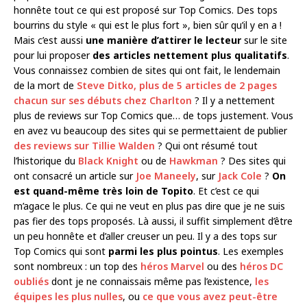
honnête tout ce qui est proposé sur Top Comics. Des tops
bourrins du style « qui est le plus fort », bien sûr qu’il y en a !
Mais c’est aussi
une manière d’attirer le lecteur
sur le site
pour lui proposer
des articles nettement plus qualitatifs
.
Vous connaissez combien de sites qui ont fait, le lendemain
de la mort de
Steve Ditko, plus de 5 articles de 2 pages
chacun sur ses débuts chez Charlton
? Il y a nettement
plus de reviews sur Top Comics que… de tops justement. Vous
en avez vu beaucoup des sites qui se permettaient de publier
des reviews sur Tillie Walden
? Qui ont résumé tout
l’historique du
Black Knight
ou de
Hawkman
? Des sites qui
ont consacré un article sur
Joe Maneely
, sur
Jack Cole
?
On
est quand-même très loin de Topito
. Et c’est ce qui
m’agace le plus. Ce qui ne veut en plus pas dire que je ne suis
pas fier des tops proposés. Là aussi, il suffit simplement d’être
un peu honnête et d’aller creuser un peu. Il y a des tops sur
Top Comics qui sont
parmi les plus pointus
. Les exemples
sont nombreux : un top des
héros Marvel
ou des
héros DC
oubliés
dont je ne connaissais même pas l’existence,
les
équipes les plus nulles
, ou
ce que vous avez peut-être