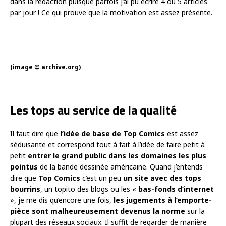
dans la rédaction puisque parfois j’ai pu écrire 4 ou 5 articles
par jour ! Ce qui prouve que la motivation est assez présente.
(image © archive.org)
Les tops au service de la qualité
Il faut dire que
l’idée de base de Top Comics
est assez
séduisante et correspond tout à fait à l’idée de faire petit à
petit
entrer le grand public dans les domaines les plus
pointus
de la bande dessinée américaine. Quand j’entends
dire que
Top Comics
c’est un peu
un site avec des tops
bourrins
, un topito des blogs ou les «
bas-fonds d’internet
», je me dis qu’encore une fois,
les jugements à l’emporte-
pièce sont malheureusement devenus la norme
sur la
plupart des réseaux sociaux. Il suffit de regarder de manière