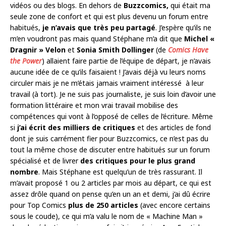
vidéos ou des blogs. En dehors de
Buzzcomics,
qui était ma
seule zone de confort et qui est plus devenu un forum entre
habitués,
je n’avais que très peu partagé
. J’espère qu’ils ne
m’en voudront pas mais quand Stéphane m’a dit que
Michel «
Dragnir » Velon
et
Sonia Smith Dollinger
(de
Comics Have
the Power
) allaient faire partie de l’équipe de départ, je n’avais
aucune idée de ce qu’ils faisaient ! J’avais déjà vu leurs noms
circuler mais je ne m’étais jamais vraiment intéressé à leur
travail (à tort). Je ne suis pas journaliste, je suis loin d’avoir une
formation littéraire et mon vrai travail mobilise des
compétences qui vont à l’opposé de celles de l’écriture. Même
si
j’ai écrit des milliers de critiques
et des articles de fond
dont je suis carrément fier pour Buzzcomics, ce n’est pas du
tout la même chose de discuter entre habitués sur un forum
spécialisé et de livrer
des critiques pour le plus grand
nombre
. Mais Stéphane est quelqu’un de très rassurant. Il
m’avait proposé 1 ou 2 articles par mois au départ, ce qui est
assez drôle quand on pense qu’en un an et demi, j’ai dû écrire
pour Top Comics
plus de 250 articles
(avec encore certains
sous le coude), ce qui m’a valu le nom de « Machine Man »