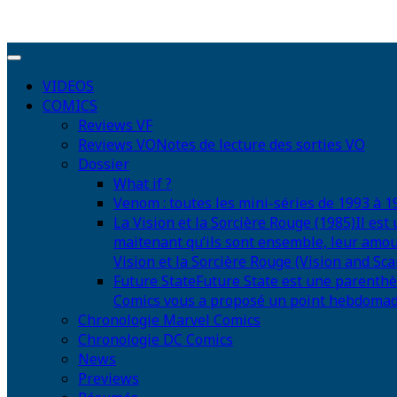
VIDEOS
COMICS
Reviews VF
Reviews VO
Notes de lecture des sorties VO
Dossier
What if ?
Venom : toutes les mini-séries de 1993 à 1
La Vision et la Sorcière Rouge (1985)
Il est
maitenant qu’ils sont ensemble, leur amou
Vision et la Sorcière Rouge (Vision and Scar
Future State
Future State est une parenthè
Comics vous a proposé un point hebdomadair
Chronologie Marvel Comics
Chronologie DC Comics
News
Previews