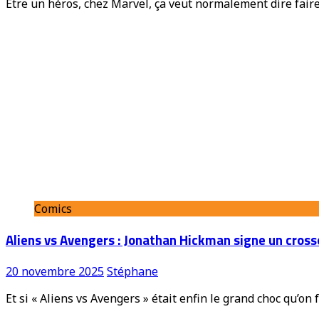
Être un héros, chez Marvel, ça veut normalement dire faire 
Comics
Aliens vs Avengers : Jonathan Hickman signe un cross
20 novembre 2025
Stéphane
Et si « Aliens vs Avengers » était enfin le grand choc qu’