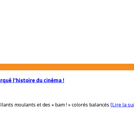
rqué l’histoire du cinéma !
llants moulants et des « bam ! » colorés balancés
[Lire la su