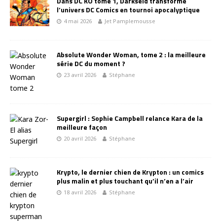
Dans DC KO tome 1, Darkseid transforme
l’univers DC Comics en tournoi apocalyptique
4 mai 2026
Jet Pamplemousse
Absolute Wonder Woman, tome 2 : la meilleure
série DC du moment ?
23 avril 2026
Stéphane
Supergirl : Sophie Campbell relance Kara de la
meilleure façon
20 avril 2026
Stéphane
Krypto, le dernier chien de Krypton : un comics
plus malin et plus touchant qu’il n’en a l’air
18 avril 2026
Stéphane