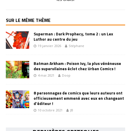
SUR LE MÊME THÈME
Superman : Dark Prophecy, tome 2 : un Lex
Luthor au centre du jeu
19 janvier 2026
Stéphane
Batman Arkham : Poison Ivy, la plus vénéneuse
des supervilaines éclot chez Urban Comics !
4 mai 2021
Doop
8 personnages de comics que leurs auteurs ont
officieusement emmené avec eux en changeant
d’éditeur !
10 octobre 2021
JB