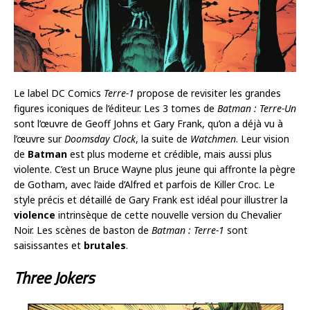
Le label DC Comics
Terre-1
propose de revisiter les grandes
figures iconiques de l’éditeur. Les 3 tomes de
Batman : Terre-Un
sont l’œuvre de Geoff Johns et Gary Frank, qu’on a déjà vu à
l’œuvre sur
Doomsday Clock
, la suite de
Watchmen
. Leur vision
de
Batman
est plus moderne et crédible, mais aussi plus
violente. C’est un Bruce Wayne plus jeune qui affronte la pègre
de Gotham, avec l’aide d’Alfred et parfois de Killer Croc. Le
style précis et détaillé de Gary Frank est idéal pour illustrer la
violence
intrinsèque de cette nouvelle version du Chevalier
Noir. Les scènes de baston de
Batman : Terre-1
sont
saisissantes et
brutales
.
Three Jokers