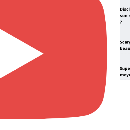
Discl
son 
?
Scary
beau
Super
moye