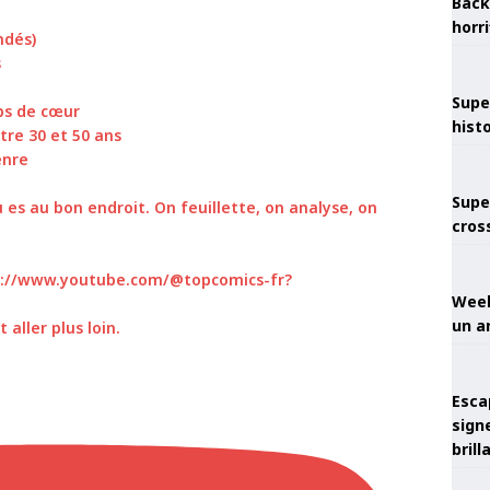
Back
horr
ndés)
s
Supe
ups de cœur
hist
tre 30 et 50 ans
enre
Supe
 es au bon endroit. On feuillette, on analyse, on
cros
ps://www.youtube.com/@topcomics-fr?
Week
un a
aller plus loin.
Esca
sign
brill