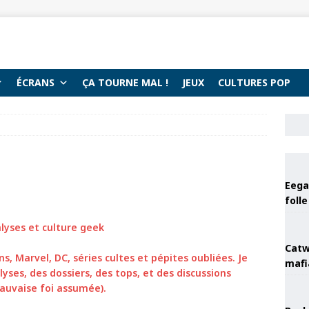
ÉCRANS
ÇA TOURNE MAL !
JEUX
CULTURES POP
Eega 
foll
alyses et culture geek
Catw
s, Marvel, DC, séries cultes et pépites oubliées. Je
mafi
yses, des dossiers, des tops, et des discussions
auvaise foi assumée).