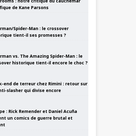
rooms : notre critique du cauchemar
ifique de Kane Parsons
rman/Spider-Man : le crossover
orique tient-il ses promesses ?
rman vs. The Amazing Spider-Man : le
sover historique tient-il encore le choc ?
-end de terreur chez Rimini : retour sur
nti-slasher qui divise encore
pe : Rick Remender et Daniel Acuña
ent un comics de guerre brutal et
ant