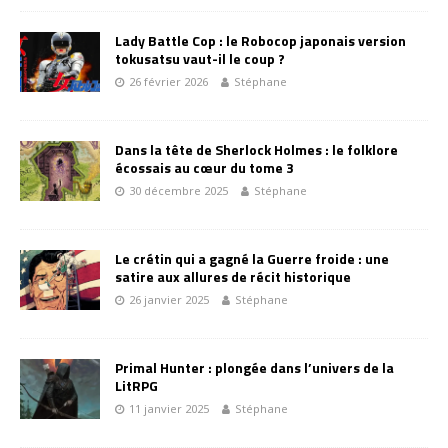
Lady Battle Cop : le Robocop japonais version
tokusatsu vaut-il le coup ?
26 février 2026
Stéphane
Dans la tête de Sherlock Holmes : le folklore
écossais au cœur du tome 3
30 décembre 2025
Stéphane
Le crétin qui a gagné la Guerre froide : une
satire aux allures de récit historique
26 janvier 2025
Stéphane
Primal Hunter : plongée dans l’univers de la
LitRPG
11 janvier 2025
Stéphane