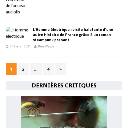
L’Homme électrique : visite haletante d’une
autre Histoire de France grâce à un roman
steampunk prenant
7 février 2021
Ben Wawe
1
2
…
4
»
DERNIÈRES CRITIQUES