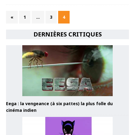
«
1
…
3
4
DERNIÈRES CRITIQUES
Eega : la vengeance (à six pattes) la plus folle du
cinéma indien