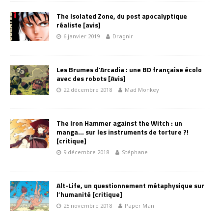
The Isolated Zone, du post apocalyptique
réaliste [avis]
6 janvier 2019
Dragnir
Les Brumes d’Arcadia : une BD française écolo
avec des robots [Avis]
22 décembre 2018
Mad Monkey
The Iron Hammer against the Witch : un
manga… sur les instruments de torture ?!
[critique]
9 décembre 2018
Stéphane
Alt-Life, un questionnement métaphysique sur
l’humanité [critique]
25 novembre 2018
Paper Man