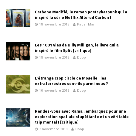
Carbone Modifié, le roman postcyberpunk qui a
inspiré la série Netflix Altered Carbon !
18 novembre 2018
Paper Man
Les 1001 vies de Billy Milligan, le livre qui a
inspiré le film Split [critique]
18 novembre 2018
Doop
L’étrange crop circle de Moselle : les
extraterrestres sont-ils parmi nous ?
10 novembre 2018
Doop
Rendez-vous avec Rama : embarquez pour une
exploration spatiale stupéfiante et un véritable
trip mental ! [critique]
3 novembre 2018
Doop