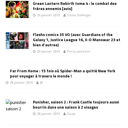
Green Lantern Rebirth tome 4 : le combat des
frères ennemis [avis]
29 janvier 2019
Sonia Dollinger
Flashs comics 35 VO (avec Guardians of the
Galaxy 1, Justice League 16, X-O Manowar 23 et
bien d’autres)
29 janvier 2019
Perry Jameson
Far From Home : 15 fois où Spider-Man a quitté New York
pour voyager à travers le monde !
28 janvier 2019
JB
Punisher, saison 2 : Frank Castle toujours aussi
bourrin dans une saison à 2 visages
28 janvier 2019
Doop