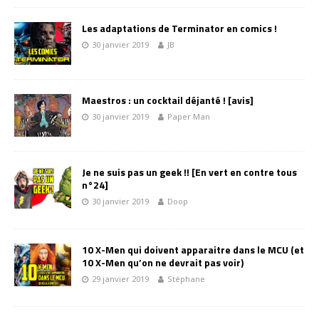
Les adaptations de Terminator en comics !
30 janvier 2019
JB
Maestros : un cocktail déjanté ! [avis]
30 janvier 2019
Paper Man
Je ne suis pas un geek !! [En vert en contre tous
n°24]
30 janvier 2019
Doop
10 X-Men qui doivent apparaitre dans le MCU (et
10 X-Men qu’on ne devrait pas voir)
29 janvier 2019
Stéphane