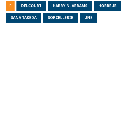
DELCOURT
HARRY N. ABRAMS
HORREUR
SANA TAKEDA
SORCELLERIE
UNE