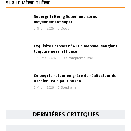
SUR LE MÊME THÈME
Supergirl : Being Super, une série…
moyennement super !
9 juin 2026
Doop
Exquisite Corpses n°4 : un mensuel sanglant
toujours aussi efficace
11 mai 2026
Jet Pamplemousse
Colony : le retour en grâce du réalisateur de
Dernier Train pour Busan
4 juin 2026
Stéphane
DERNIÈRES CRITIQUES