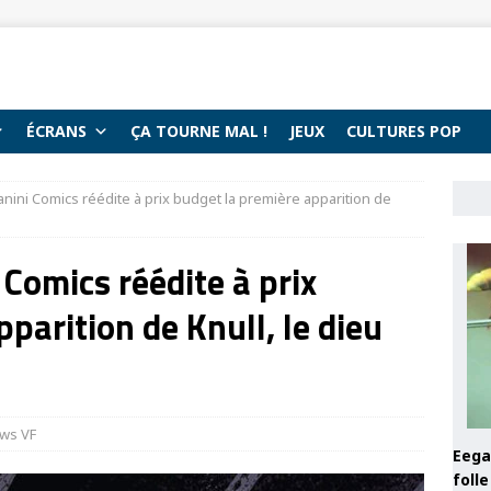
ÉCRANS
ÇA TOURNE MAL !
JEUX
CULTURES POP
nini Comics réédite à prix budget la première apparition de
Comics réédite à prix
parition de Knull, le dieu
ws VF
Eega 
foll