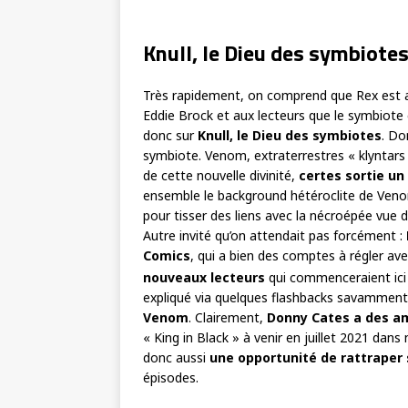
Knull, le Dieu des symbiotes
Très rapidement, on comprend que Rex est a
Eddie Brock et aux lecteurs que le symbiote
donc sur
Knull, le Dieu des symbiotes
. Do
symbiote. Venom, extraterrestres « klyntars »
de cette nouvelle divinité,
certes
sortie un
ensemble le background hétéroclite de Veno
pour tisser des liens avec la nécroépée vue 
Autre invité qu’on attendait pas forcément :
Comics
, qui a bien des comptes à régler a
nouveaux lecteurs
qui commenceraient ici 
expliqué via quelques flashbacks savammen
Venom
. Clairement,
Donny Cates a des am
« King in Black » à venir en juillet 2021 dan
donc aussi
une opportunité de rattraper 
épisodes.