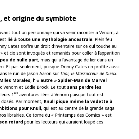
, et origine du symbiote
vant tout un personnage qui va venir raconter à Venom, à
 est
lié à toute une mythologie ancestrale
. Plein feu
nny Cates s’offre un droit d’inventaire sur ce qui touche au
 et cie sont invoqués et remaniés pour coller à l’apparition
 peu de nulle part
, mais qui a l’avantage de lier dans un
m. Et pas seulement, puisque Donny Cates en profite aussi
dans le run de Jason Aaron sur
Thor, le Massacreur de Dieux
.
Miles Morales, l’ « autre » Spider-Man de Marvel
vec Venom et Eddie Brock. Le tout
sans perdre les
res
leurs 1
aventures liées à Venom puisque tout est
t dosés. Par moment,
Knull pique même la vedette à
bitions pour Knull
, qui est au centre de la grande saga
s nos librairies. Ce tome du « Printemps des Comics » est
son retard
pour les lecteurs qui auraient loupé ces