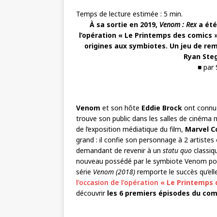
Temps de lecture estimée :
5
min.
À sa sortie en 2019,
Venom : Rex
a été
l’opération « Le Printemps des comics »
origines aux symbiotes. Un jeu de re
Ryan St
■ par
Venom
et son hôte
Eddie Brock
ont connu 
trouve son public dans les salles de cinéma 
de l’exposition médiatique du film,
Marvel C
grand : il confie son personnage à 2 artiste
demandant de revenir à un
statu quo
classiq
nouveau possédé par le symbiote Venom po
série
Venom (2018)
remporte le succès qu’ell
l’occasion de l’opération
« Le Printemps 
découvrir
les 6 premiers épisodes du co