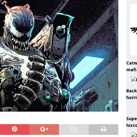
Catw
mafi
Back
horr
Supe
hist