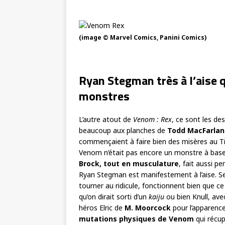
(image © Marvel Comics, Panini Comics)
Ryan Stegman très à l’aise q
monstres
L’autre atout de
Venom : Rex
, ce sont les de
beaucoup aux planches de
Todd MacFarlan
commençaient à faire bien des misères au T
Venom n’était pas encore un monstre à bas
Brock, tout en musculature
, fait aussi 
Ryan Stegman est manifestement à l’aise. Ses
tourner au ridicule, fonctionnent bien que ce
qu’on dirait sorti d’un
kaiju
ou bien Knull, ave
héros Elric de
M. Moorcock
pour l’apparence
mutations physiques de Venom
qui récu