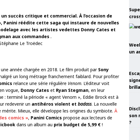
Supe
 un succès critique et commercial. À l’occasion de
cros
, Panini réédite cette saga qui instaure de nouvelles
modelage avec les artistes vedettes Donny Cates et
egman aux commandes
.
 Stéphane Le Troëdec
Week
un a
une année chargée en 2018. Le film produit par
Sony
Esca
malgré un long métrage franchement faiblard. Pour profiter
sign
omics
relance une série régulière
Venom
. L’éditeur voit
brill
s en vogue,
Donny Cates
et
Ryan Stegman
, en leur
ue : terminé la période « agent Venom », Eddie Brock est à
ur redevenir un
antihéros violent et
badass
. La nouvelle
Discl
e mérite. Mieux, elle développe les origines du symbiote.
À
son 
des comics »
,
Panini Comics
propose aux lecteurs de
?
micbook
dans un album au
prix budget de 5,99 €
!