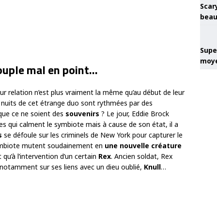
Scary
beau
Super
moye
ouple mal en point…
leur relation n’est plus vraiment la même qu’au début de leur
uits de cet étrange duo sont rythmées par des
que ce ne soient des
souvenirs
? Le jour, Eddie Brock
es qui calment le symbiote mais à cause de son état, il a
s
se défoule sur les criminels de New York pour capturer le
symbiote mutent soudainement en
une nouvelle créature
t qu’à l’intervention d’un certain
Rex
. Ancien soldat, Rex
 notamment sur ses liens avec un dieu oublié,
Knull
…