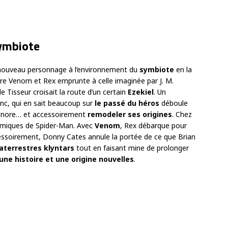
ymbiote
nouveau personnage à l’environnement du
symbiote
en la
ntre Venom et Rex emprunte à celle imaginée par J. M.
e Tisseur croisait la route d’un certain
Ezekiel
. Un
onc, qui en sait beaucoup sur
le passé du héros
déboule
il ignore… et accessoirement
remodeler ses origines
. Chez
otemiques de Spider-Man. Avec
Venom
, Rex débarque pour
essoirement, Donny Cates annule la portée de ce que Brian
aterrestres klyntars
tout en faisant mine de prolonger
une histoire et une origine nouvelles
.