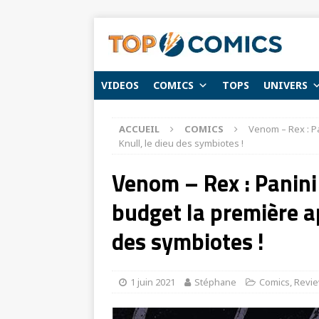
VIDEOS
COMICS
TOPS
UNIVERS
ACCUEIL
COMICS
Venom – Rex : Pa
Knull, le dieu des symbiotes !
Venom – Rex : Panini 
budget la première ap
des symbiotes !
1 juin 2021
Stéphane
Comics
,
Revie