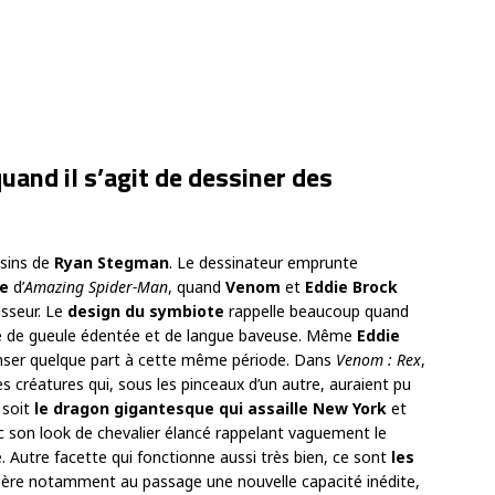
uand il s’agit de dessiner des
ssins de
Ryan Stegman
. Le dessinateur emprunte
e
d’
Amazing Spider-Man
, quand
Venom
et
Eddie Brock
isseur. Le
design du symbiote
rappelle beaucoup quand
e de gueule édentée et de langue baveuse. Même
Eddie
penser quelque part à cette même période. Dans
Venom : Rex
,
 créatures qui, sous les pinceaux d’un autre, auraient pu
 soit
le dragon gigantesque qui assaille New York
et
c son look de chevalier élancé rappelant vaguement le
. Autre facette qui fonctionne aussi très bien, ce sont
les
père notamment au passage une nouvelle capacité inédite,