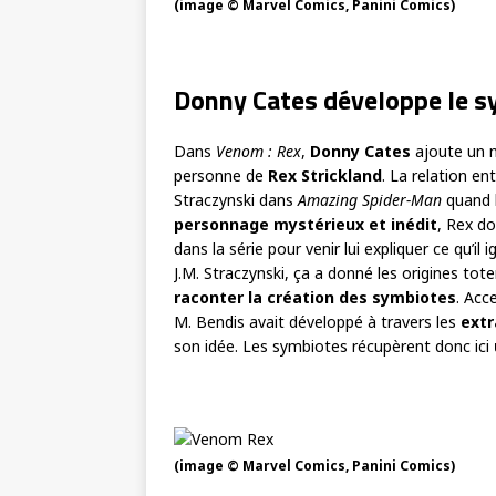
(image © Marvel Comics, Panini Comics)
Donny Cates développe le s
Dans
Venom : Rex
,
Donny Cates
ajoute un 
personne de
Rex Strickland
. La relation e
Straczynski dans
Amazing Spider-Man
quand l
personnage mystérieux et inédit
, Rex d
dans la série pour venir lui expliquer ce qu’
J.M. Straczynski, ça a donné les origines t
raconter la création des symbiotes
. Acc
M. Bendis avait développé à travers les
extr
son idée. Les symbiotes récupèrent donc ici
(image © Marvel Comics, Panini Comics)