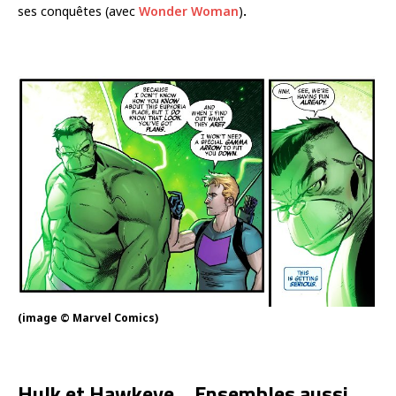
ses conquêtes (avec
Wonder Woman
)
.
(image © Marvel Comics)
Hulk et Hawkeye… Ensembles aussi