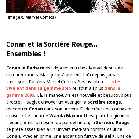
(image © Marvel Comics)
Conan et la Sorcière Rouge…
Ensembles !
Conan le Barbare
est déjà revenu chez Marvel depuis de
nombreux mois. Mais jusqu’à présent il n’a depuis jamais
« intégré » l’univers Marvel Comics. Ses aventures,
ils les
vivaient dans
sa gamme
solo
ou tout au plus
dans la
gamme
2099
.
Là, la manœuvre est nouvelle et beaucoup pus
directe : il s’agit d’envoyer un Avenger, la
Sorcière Rouge
,
rencontrer
Conan
dans son univers. Et de créer une connexion
nouvelle. Le choix de
Wanda Maximoff
est plutôt logique et
élégant, dans la mesure où par définition, la
Sorcière Rouge
se prête assez bien à un univers med-fan comme celui de
Conan.
Avec en prime, une apparition furtive de
Belit
, une de