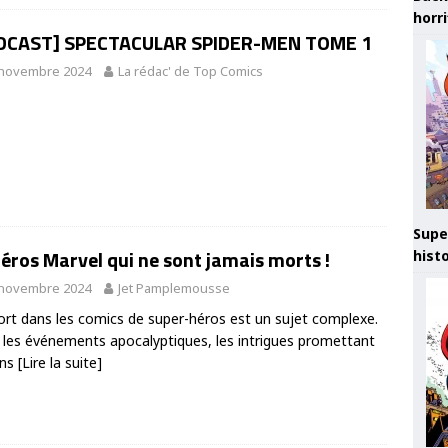
horr
DCAST] SPECTACULAR SPIDER-MEN TOME 1
 novembre 2024
La rédac' de Top Comics
Supe
éros Marvel qui ne sont jamais morts !
hist
 novembre 2024
Jet Pamplemousse
rt dans les comics de super-héros est un sujet complexe.
 les événements apocalyptiques, les intrigues promettant
ins
[Lire la suite]