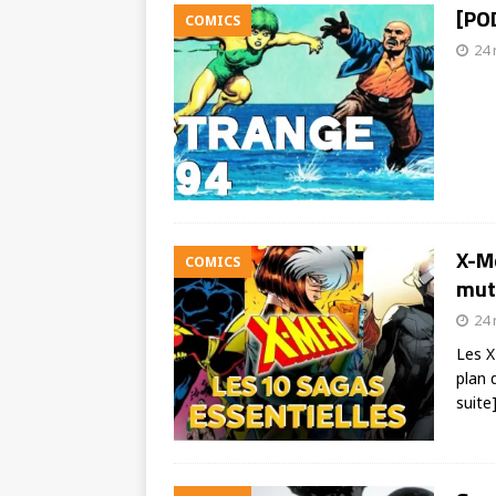
[PO
COMICS
24
X-Me
COMICS
mut
24
Les X
plan 
suite