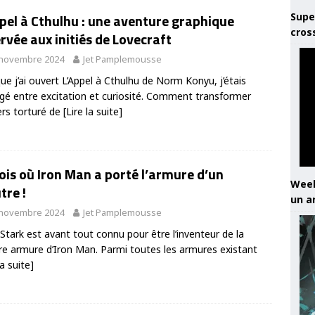
Supe
pel à Cthulhu : une aventure graphique
cros
rvée aux initiés de Lovecraft
 novembre 2024
Jet Pamplemousse
ue j’ai ouvert L’Appel à Cthulhu de Norm Konyu, j’étais
gé entre excitation et curiosité. Comment transformer
vers torturé de
[Lire la suite]
ois où Iron Man a porté l’armure d’un
Week
tre !
un a
 novembre 2024
Jet Pamplemousse
Stark est avant tout connu pour être l’inventeur de la
re armure d’Iron Man. Parmi toutes les armures existant
la suite]