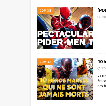
[PO
COMICS
28
10 h
COMICS
27
La mo
Entre
des f