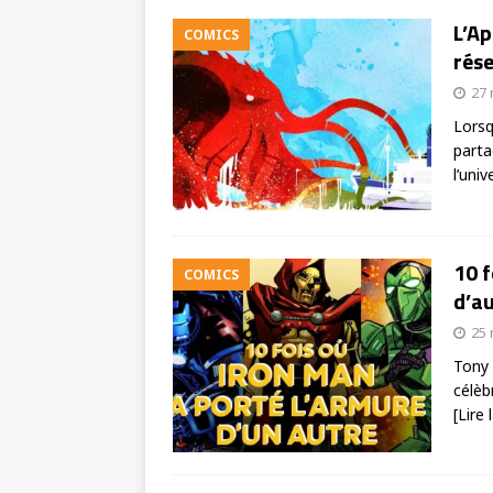
L’Ap
COMICS
rése
27
Lorsq
parta
l’uni
10 f
COMICS
d’au
25
Tony 
célèb
[Lire 