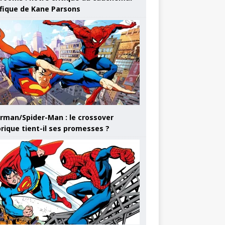
ifique de Kane Parsons
rman/Spider-Man : le crossover
orique tient-il ses promesses ?