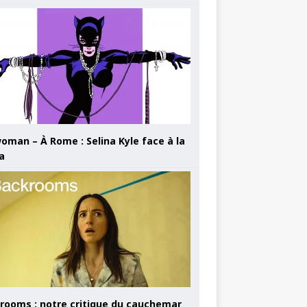
oman – À Rome : Selina Kyle face à la
a
rooms : notre critique du cauchemar