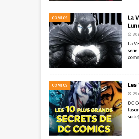
La 
COMICS
Lun
30
La Ve
série
com
Les 
COMICS
29
DC Co
fasci
suite