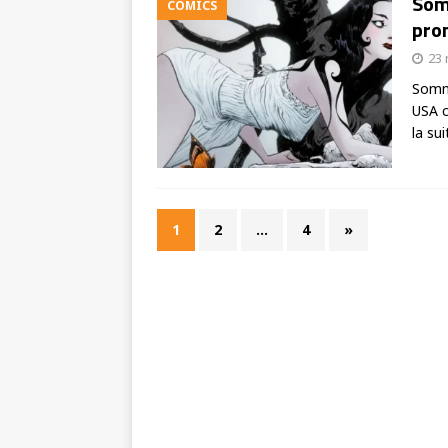
Somn
COMICS
prom
23
Somna
USA c
la sui
1
2
…
4
»