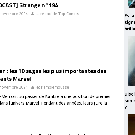
DCAST] Strange n°194
 novembre 2024
La rédac' de Top Comics
Esca
sign
brill
n : les 10 sagas les plus importantes des
ants Marvel
 novembre 2024
Jet Pamplemousse
Discl
-Men ont su passer de l’ombre à une position de premier
son 
dans l’univers Marvel. Pendant des années, leurs
[Lire la
?
]