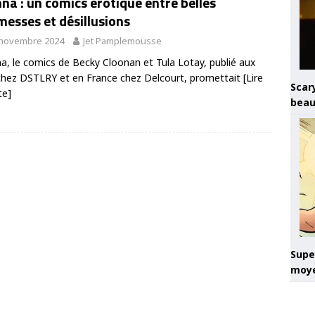
a : un comics érotique entre belles
esses et désillusions
 novembre 2024
Jet Pamplemousse
, le comics de Becky Cloonan et Tula Lotay, publié aux
hez DSTLRY et en France chez Delcourt, promettait
[Lire
Scary
te]
beau
Super
moye