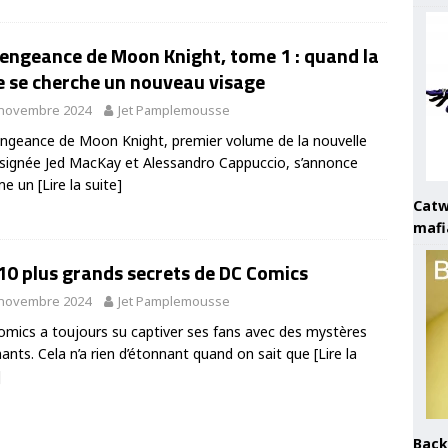
Vengeance de Moon Knight, tome 1 : quand la
e se cherche un nouveau visage
 novembre 2024
Jet Pamplemousse
ngeance de Moon Knight, premier volume de la nouvelle
 signée Jed MacKay et Alessandro Cappuccio, s’annonce
me un
[Lire la suite]
Catw
mafi
10 plus grands secrets de DC Comics
 novembre 2024
Jet Pamplemousse
mics a toujours su captiver ses fans avec des mystères
nants. Cela n’a rien d’étonnant quand on sait que
[Lire la
]
Back