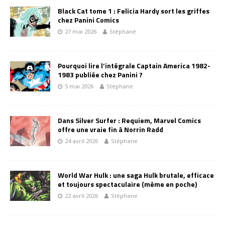
Black Cat tome 1 : Felicia Hardy sort les griffes
chez Panini Comics
27 mai 2026
Stéphane
Pourquoi lire l’intégrale Captain America 1982-
1983 publiée chez Panini ?
5 mai 2026
Stéphane
Dans Silver Surfer : Requiem, Marvel Comics
offre une vraie fin à Norrin Radd
24 avril 2026
Stéphane
World War Hulk : une saga Hulk brutale, efficace
et toujours spectaculaire (même en poche)
22 avril 2026
Stéphane