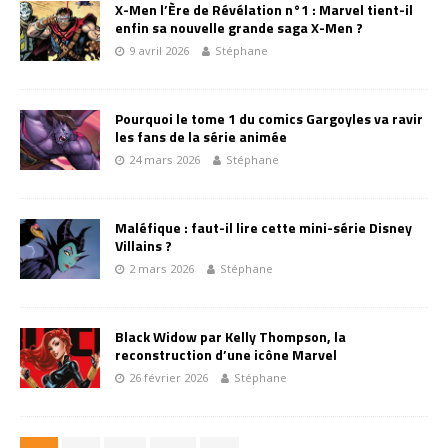
X-Men l’Ère de Révélation n°1 : Marvel tient-il
enfin sa nouvelle grande saga X-Men ?
9 avril 2026
Stéphane
Pourquoi le tome 1 du comics Gargoyles va ravir
les fans de la série animée
24 mars 2026
Stéphane
Maléfique : faut-il lire cette mini-série Disney
Villains ?
2 mars 2026
Stéphane
Black Widow par Kelly Thompson, la
reconstruction d’une icône Marvel
26 février 2026
Stéphane