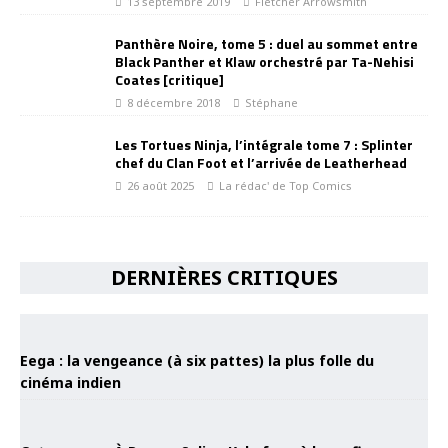
13 septembre 2019
Fletcher Arrowsmith
Panthère Noire, tome 5 : duel au sommet entre
Black Panther et Klaw orchestré par Ta-Nehisi
Coates [critique]
8 décembre 2018
Stéphane
Les Tortues Ninja, l’intégrale tome 7 : Splinter
chef du Clan Foot et l’arrivée de Leatherhead
26 août 2025
La rédac' de Top Comics
DERNIÈRES CRITIQUES
Eega : la vengeance (à six pattes) la plus folle du
cinéma indien