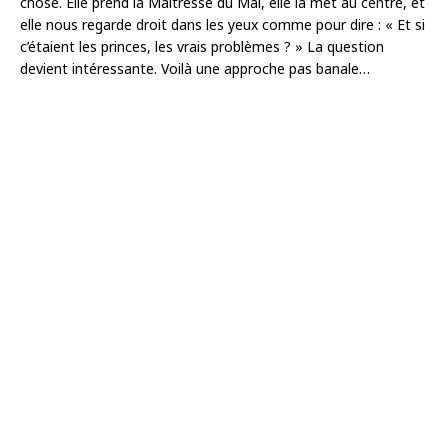
chose. Elle prend la Maîtresse du Mal, elle la met au centre, et
elle nous regarde droit dans les yeux comme pour dire : « Et si
c’étaient les princes, les vrais problèmes ? » La question
devient intéressante. Voilà une approche pas banale…