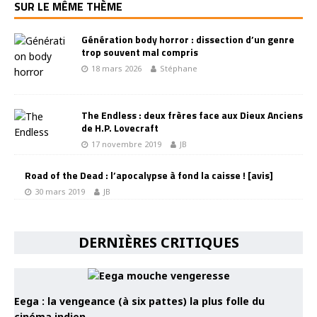
SUR LE MÊME THÈME
Génération body horror : dissection d’un genre
trop souvent mal compris
18 mars 2026
Stéphane
The Endless : deux frères face aux Dieux Anciens
de H.P. Lovecraft
17 novembre 2019
JB
Road of the Dead : l’apocalypse à fond la caisse ! [avis]
30 mars 2019
JB
DERNIÈRES CRITIQUES
Eega : la vengeance (à six pattes) la plus folle du
cinéma indien