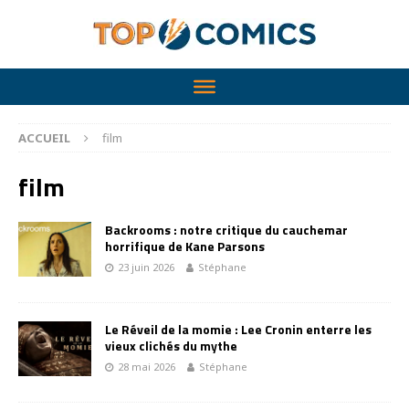
ACCUEIL
film
film
Backrooms : notre critique du cauchemar
horrifique de Kane Parsons
23 juin 2026
Stéphane
Le Réveil de la momie : Lee Cronin enterre les
vieux clichés du mythe
28 mai 2026
Stéphane