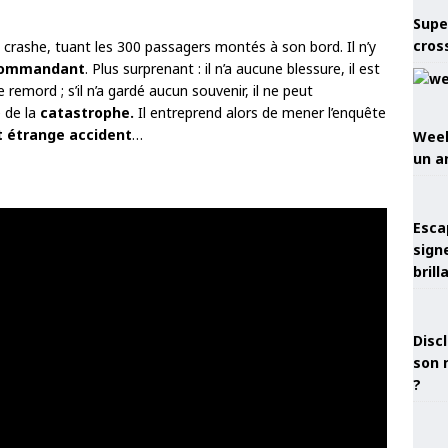
Supe
cros
 crashe, tuant les 300 passagers montés à son bord. Il n’y
e commandant
. Plus surprenant : il n’a aucune blessure, il est
e remord ; s’il n’a gardé aucun souvenir, il ne peut
e de la
catastrophe.
Il entreprend alors de mener l’enquête
t étrange accident
…
Week
un a
Esca
sign
brill
Discl
son 
?