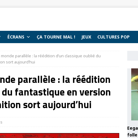
ÉCRANS
ÇA TOURNE MAL !
JEUX
CULTURES POP
 monde parallèle : la réédition d’un classique oublié du
ion sort aujourd’hui
de parallèle : la réédition
 du fantastique en version
ition sort aujourd’hui
ns
Eega 
foll