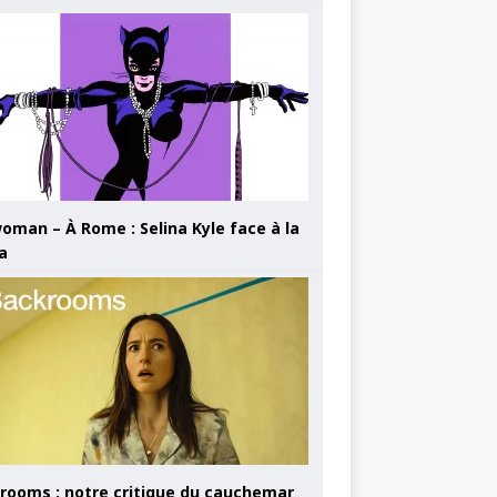
oman – À Rome : Selina Kyle face à la
a
rooms : notre critique du cauchemar