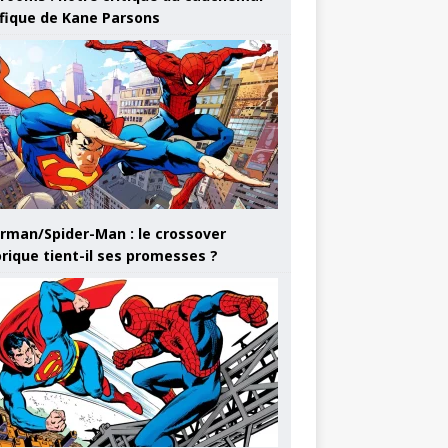
ifique de Kane Parsons
rman/Spider-Man : le crossover
orique tient-il ses promesses ?