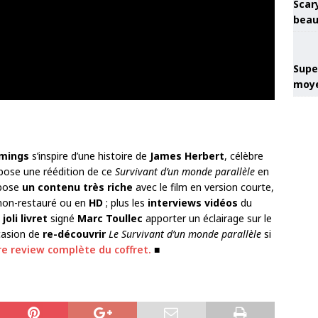
Scary
beau
Super
moye
mings
s’inspire d’une histoire de
James Herbert
, célèbre
ose une réédition de ce
Survivant d’un monde parallèle
en
opose
un contenu très riche
avec le film en version courte,
 non-restauré ou en
HD
; plus les
interviews vidéos
du
joli livret
signé
Marc Toullec
apporter un éclairage sur le
ccasion de
re-découvrir
Le Survivant d’un monde parallèle
si
e review complète du coffret.
■