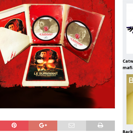
Catw
mafi
Back