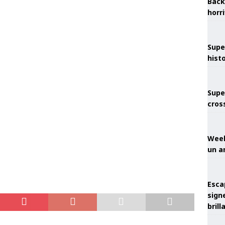
Back
horr
Supe
hist
Supe
cros
Week
un a
Esca
sign
brill