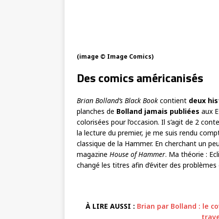
(image © Image Comics)
Des comics américanisés
Brian Bolland’s Black Book
contient
deux his
planches de
Bolland jamais publiées
aux Et
colorisées pour l’occasion. Il s’agit de 2 cont
la lecture du premier, je me suis rendu compt
classique de la Hammer. En cherchant un peu
magazine
House of Hammer
. Ma théorie : Ec
changé les titres afin d’éviter des problèmes
À LIRE AUSSI :
Brian par Bolland : le c
trav