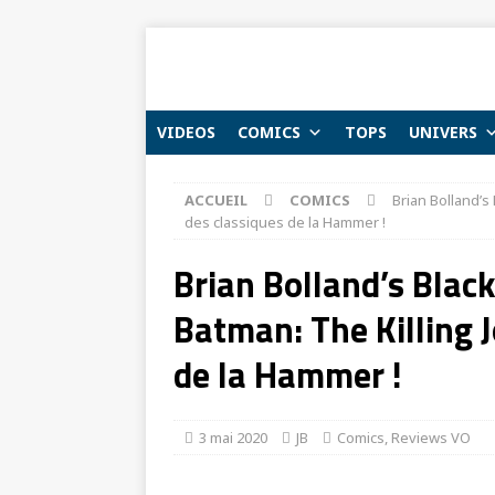
VIDEOS
COMICS
TOPS
UNIVERS
ACCUEIL
COMICS
Brian Bolland’s
des classiques de la Hammer !
Brian Bolland’s Black
Batman: The Killing 
de la Hammer !
3 mai 2020
JB
Comics
,
Reviews VO