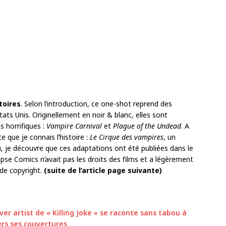
toires
. Selon l’introduction, ce one-shot reprend des
ats Unis. Originellement en noir & blanc, elles sont
es horrifiques :
Vampire Carnival
et
Plague of the Undead
. A
e que je connais l’histoire :
Le Cirque des vampires
, un
, je découvre que ces adaptations ont été publiées dans le
lipse Comics n’avait pas les droits des films et a légèrement
 de copyright.
(suite de l’article page suivante)
over artist de « Killing Joke » se raconte sans tabou à
ers ses couvertures