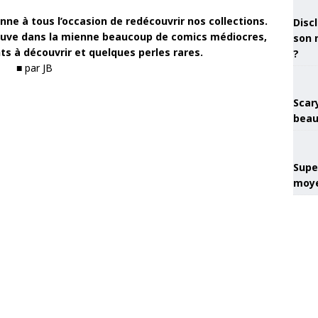
ne à tous l’occasion de redécouvrir nos collections.
Discl
trouve dans la mienne beaucoup de comics médiocres,
son 
s à découvrir et quelques perles rares.
?
■ par JB
Scary
beau
Super
moye