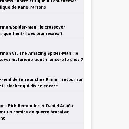
rooms : notre critique du cauchemar
ifique de Kane Parsons
rman/Spider-Man : le crossover
orique tient-il ses promesses ?
rman vs. The Amazing Spider-Man : le
sover historique tient-il encore le choc ?
-end de terreur chez Rimini : retour sur
nti-slasher qui divise encore
pe : Rick Remender et Daniel Acuña
ent un comics de guerre brutal et
ant