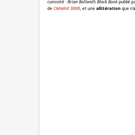
curiosité :
Brian Bolland’s Black Book
publié p
de
Camelot 3000
, et une
allitération
que n’a