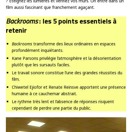
? Éteignez les lumières et vérifiez vos murs. On entre dans un
film aussi fascinant que franchement agaçant.
Backrooms
: les 5 points essentiels à
retenir
Backrooms
transforme des lieux ordinaires en espaces
profondément inquiétants.
Kane Parsons privilégie l’atmosphère et la désorientation
plutôt que les sursauts faciles.
Le travail sonore constitue l’une des grandes réussites du
film.
Chiwetel Ejiofor et Renate Reinsve apportent une présence
humaine à ce cauchemar abstrait.
Le rythme très lent et l’absence de réponses risquent
cependant de perdre une partie du public.