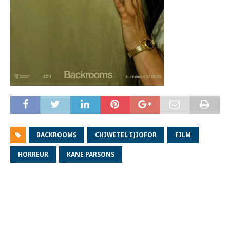
BACKROOMS
CHIWETEL EJIOFOR
FILM
HORREUR
KANE PARSONS