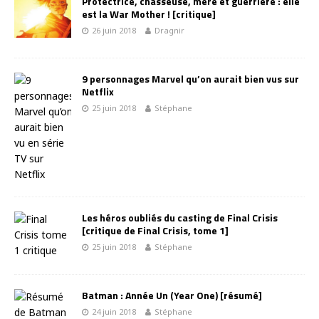
Protectrice, chasseuse, mère et guerrière : elle
est la War Mother ! [critique]
26 juin 2018
Dragnir
9 personnages Marvel qu’on aurait bien vus sur
Netflix
25 juin 2018
Stéphane
Les héros oubliés du casting de Final Crisis
[critique de Final Crisis, tome 1]
25 juin 2018
Stéphane
Batman : Année Un (Year One) [résumé]
24 juin 2018
Stéphane