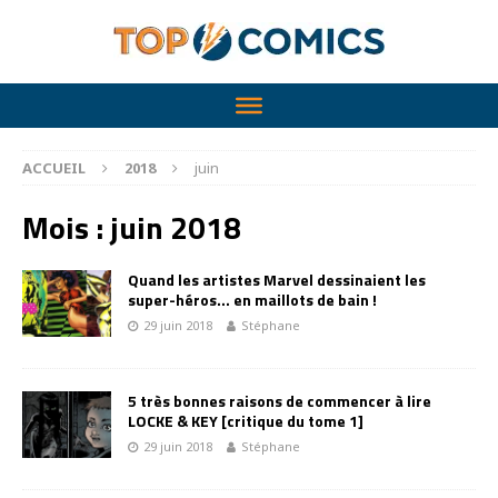
ACCUEIL
2018
juin
Mois :
juin 2018
Quand les artistes Marvel dessinaient les
super-héros… en maillots de bain !
29 juin 2018
Stéphane
5 très bonnes raisons de commencer à lire
LOCKE & KEY [critique du tome 1]
29 juin 2018
Stéphane