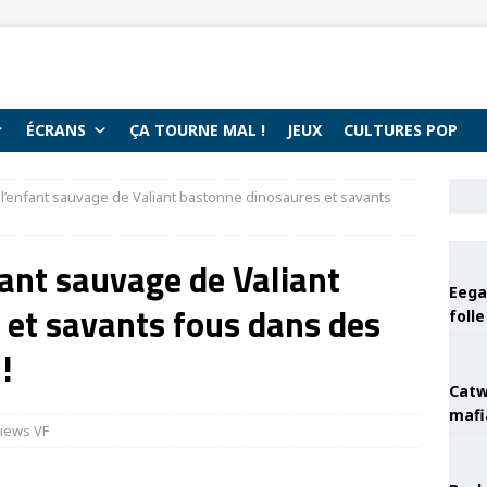
ÉCRANS
ÇA TOURNE MAL !
JEUX
CULTURES POP
 l’enfant sauvage de Valiant bastonne dinosaures et savants
fant sauvage de Valiant
Eega 
 et savants fous dans des
foll
!
Catw
mafi
iews VF