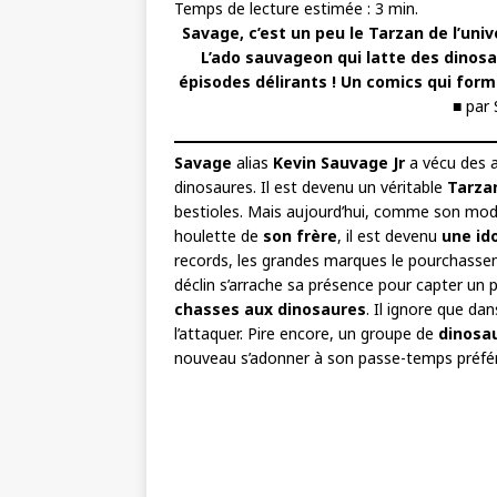
Temps de lecture estimée :
3
min.
Savage, c’est un peu le Tarzan de l’univ
L’ado sauvageon qui latte des dinosa
épisodes délirants ! Un comics qui form
■ par
Savage
alias
Kevin Sauvage Jr
a vécu des 
dinosaures. Il est devenu un véritable
Tarza
bestioles. Mais aujourd’hui, comme son modèl
houlette de
son frère
, il est devenu
une id
records, les grandes marques le pourchassent
déclin s’arrache sa présence pour capter un p
chasses aux dinosaures
. Il ignore que da
l’attaquer. Pire encore, un groupe de
dinosa
nouveau s’adonner à son passe-temps préféré