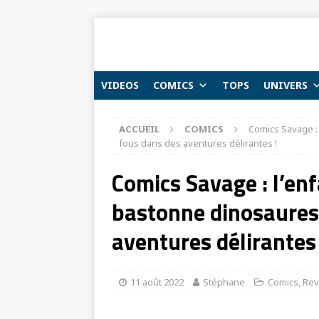
VIDEOS
COMICS
TOPS
UNIVERS
ACCUEIL
COMICS
Comics Savage :
fous dans des aventures délirantes !
Comics Savage : l’en
bastonne dinosaures
aventures délirantes 
11 août 2022
Stéphane
Comics
,
Rev