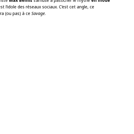
riste
Max Bemis
s’amuse à pasticher le mythe
en mode
st l’idole des réseaux sociaux. C’est cet angle, ce
era (ou pas) à ce
Savage
.