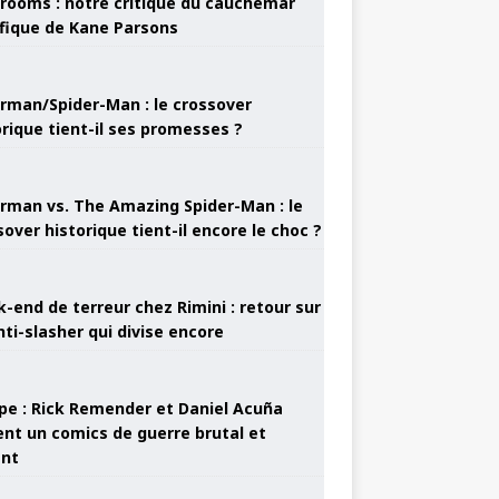
rooms : notre critique du cauchemar
ifique de Kane Parsons
rman/Spider-Man : le crossover
orique tient-il ses promesses ?
rman vs. The Amazing Spider-Man : le
sover historique tient-il encore le choc ?
-end de terreur chez Rimini : retour sur
nti-slasher qui divise encore
pe : Rick Remender et Daniel Acuña
ent un comics de guerre brutal et
ant