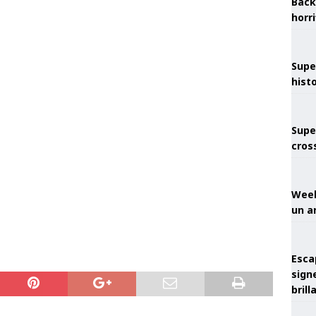
Back
horr
Supe
hist
Supe
cros
Week
un a
Esca
sign
brill