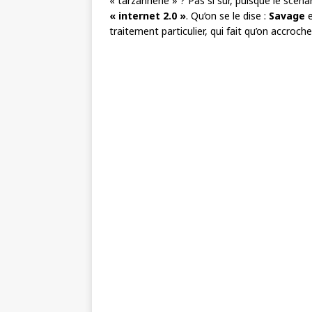
« tarzannerie » ? Pas si sûr, puisque le scéna
« internet 2.0 »
. Qu’on se le dise :
Savage
e
traitement particulier, qui fait qu’on accroch