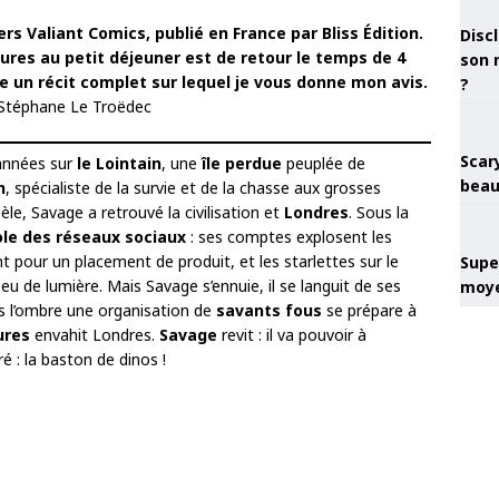
ers Valiant Comics, publié en France par Bliss Édition.
Discl
ures au petit déjeuner est de retour le temps de 4
son 
e un récit complet sur lequel je vous donne mon avis.
?
 Stéphane Le Troëdec
Scary
années sur
le
Lointain
, une
île perdue
peuplée de
beau
n
, spécialiste de la survie et de la chasse aux grosses
e, Savage a retrouvé la civilisation et
Londres
. Sous la
ole des réseaux sociaux
: ses comptes explosent les
 pour un placement de produit, et les starlettes sur le
Super
eu de lumière. Mais Savage s’ennuie, il se languit de ses
moye
ns l’ombre une organisation de
savants fous
se prépare à
ures
envahit Londres.
Savage
revit : il va pouvoir à
 : la baston de dinos !