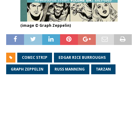
(image © Graph Zeppelin)
COMIC STRIP
EDGAR RICE BURROUGHS
GRAPH ZEPPELIN
RUSS MANNING
TARZAN