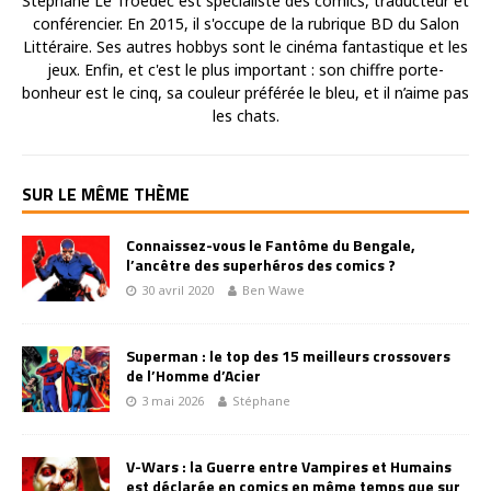
Stéphane Le Troëdec est spécialiste des comics, traducteur et
conférencier. En 2015, il s'occupe de la rubrique BD du Salon
Littéraire. Ses autres hobbys sont le cinéma fantastique et les
jeux. Enfin, et c'est le plus important : son chiffre porte-
bonheur est le cinq, sa couleur préférée le bleu, et il n’aime pas
les chats.
SUR LE MÊME THÈME
Connaissez-vous le Fantôme du Bengale,
l’ancêtre des superhéros des comics ?
30 avril 2020
Ben Wawe
Superman : le top des 15 meilleurs crossovers
de l’Homme d’Acier
3 mai 2026
Stéphane
V-Wars : la Guerre entre Vampires et Humains
est déclarée en comics en même temps que sur