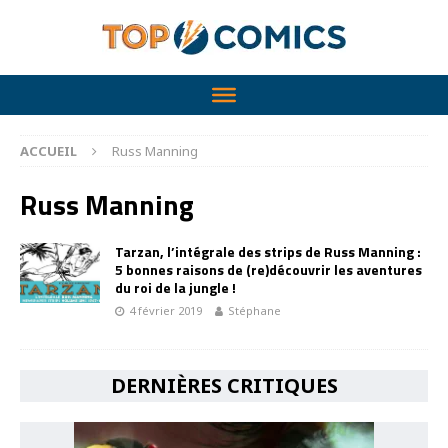
ACCUEIL
Russ Manning
Russ Manning
Tarzan, l’intégrale des strips de Russ Manning :
5 bonnes raisons de (re)découvrir les aventures
du roi de la jungle !
4 février 2019
Stéphane
DERNIÈRES CRITIQUES