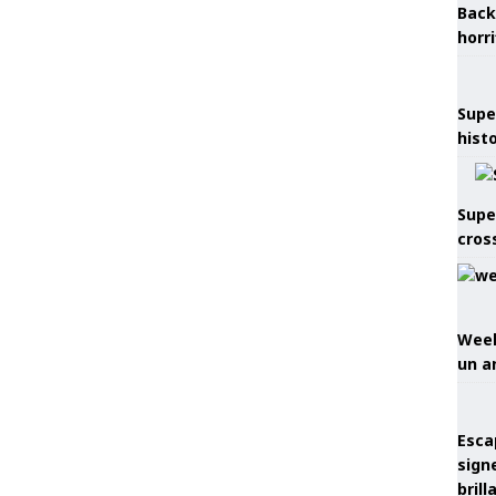
Back
horr
Supe
hist
Supe
cros
Week
un a
Esca
sign
brill