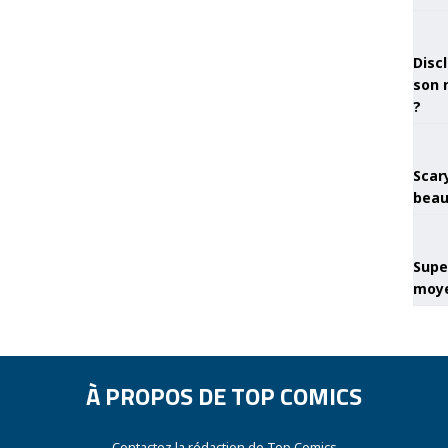
Discl
son 
?
Scary
beau
Super
moye
À PROPOS DE TOP COMICS
Contactez la rédaction de Top Comics