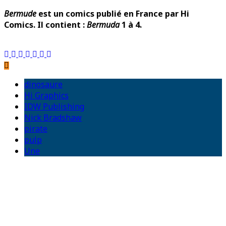
Bermude
est un comics publié en France par Hi
Comics. Il contient :
Bermuda
1 à 4.
dinosaure
Hi Graphics
IDW Publishing
Nick Bradshaw
pirate
pulp
Une