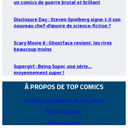
un comics de guerre brutal et brillant
Disclosure Day : Steven Spielberg signe-t-il son
nouveau chef-d’œuvre de science-fiction ?
Scary Movie 6 : Ghostface revient, les rires
beaucoup moins
Supergirl : Being Super, une série…
moyennement super !
À PROPOS DE TOP COMICS
Contactez la rédaction de Top Comics
Mentions légales
Notre audience