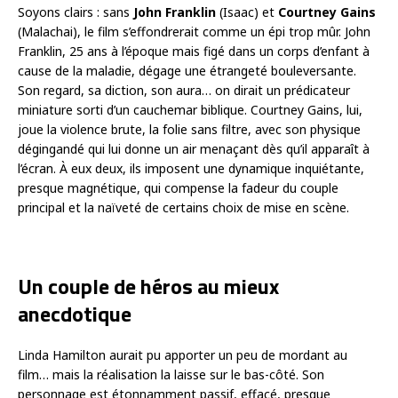
Soyons clairs : sans
John Franklin
(Isaac) et
Courtney Gains
(Malachai), le film s’effondrerait comme un épi trop mûr. John
Franklin, 25 ans à l’époque mais figé dans un corps d’enfant à
cause de la maladie, dégage une étrangeté bouleversante.
Son regard, sa diction, son aura… on dirait un prédicateur
miniature sorti d’un cauchemar biblique. Courtney Gains, lui,
joue la violence brute, la folie sans filtre, avec son physique
dégingandé qui lui donne un air menaçant dès qu’il apparaît à
l’écran. À eux deux, ils imposent une dynamique inquiétante,
presque magnétique, qui compense la fadeur du couple
principal et la naïveté de certains choix de mise en scène.
Un couple de héros au mieux
anecdotique
Linda Hamilton aurait pu apporter un peu de mordant au
film… mais la réalisation la laisse sur le bas-côté. Son
personnage est étonnamment passif, effacé, presque