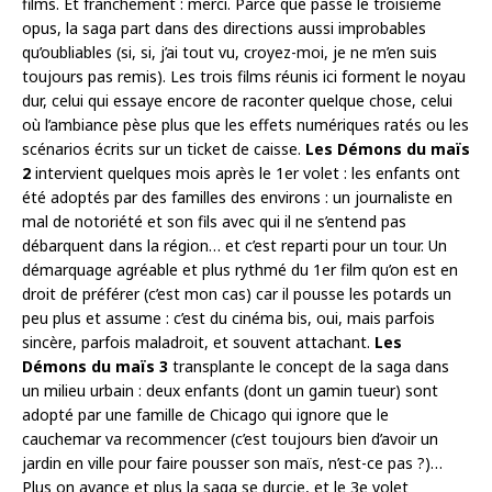
films. Et franchement : merci. Parce que passé le troisième
opus, la saga part dans des directions aussi improbables
qu’oubliables (si, si, j’ai tout vu, croyez-moi, je ne m’en suis
toujours pas remis). Les trois films réunis ici forment le noyau
dur, celui qui essaye encore de raconter quelque chose, celui
où l’ambiance pèse plus que les effets numériques ratés ou les
scénarios écrits sur un ticket de caisse.
Les Démons du maïs
2
intervient quelques mois après le 1er volet : les enfants ont
été adoptés par des familles des environs : un journaliste en
mal de notoriété et son fils avec qui il ne s’entend pas
débarquent dans la région… et c’est reparti pour un tour. Un
démarquage agréable et plus rythmé du 1er film qu’on est en
droit de préférer (c’est mon cas) car il pousse les potards un
peu plus et assume : c’est du cinéma bis, oui, mais parfois
sincère, parfois maladroit, et souvent attachant.
Les
Démons du maïs 3
transplante le concept de la saga dans
un milieu urbain : deux enfants (dont un gamin tueur) sont
adopté par une famille de Chicago qui ignore que le
cauchemar va recommencer (c’est toujours bien d’avoir un
jardin en ville pour faire pousser son maïs, n’est-ce pas ?)…
Plus on avance et plus la saga se durcie, et le 3e volet