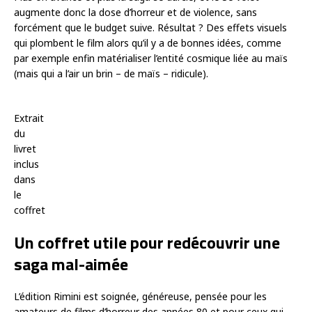
augmente donc la dose d’horreur et de violence, sans
forcément que le budget suive. Résultat ? Des effets visuels
qui plombent le film alors qu’il y a de bonnes idées, comme
par exemple enfin matérialiser l’entité cosmique liée au maïs
(mais qui a l’air un brin – de maïs – ridicule).
Extrait
du
livret
inclus
dans
le
coffret
Un coffret utile pour redécouvrir une
saga mal-aimée
L’édition Rimini est soignée, généreuse, pensée pour les
amateurs de films d’horreur des années 80 et pour ceux qui