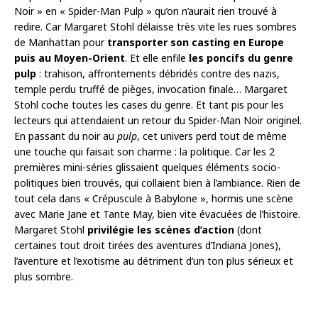
Noir » en « Spider-Man Pulp » qu’on n’aurait rien trouvé à
redire. Car Margaret Stohl délaisse très vite les rues sombres
de Manhattan pour
transporter son casting en Europe
puis au Moyen-Orient
. Et elle enfile
les poncifs du genre
pulp
: trahison, affrontements débridés contre des nazis,
temple perdu truffé de pièges, invocation finale… Margaret
Stohl coche toutes les cases du genre. Et tant pis pour les
lecteurs qui attendaient un retour du Spider-Man Noir originel.
En passant du noir au
pulp
, cet univers perd tout de même
une touche qui faisait son charme : la politique. Car les 2
premières mini-séries glissaient quelques éléments socio-
politiques bien trouvés, qui collaient bien à l’ambiance. Rien de
tout cela dans « Crépuscule à Babylone », hormis une scène
avec Marie Jane et Tante May, bien vite évacuées de l’histoire.
Margaret Stohl
privilégie les scènes d’action
(dont
certaines tout droit tirées des aventures d’Indiana Jones),
l’aventure et l’exotisme au détriment d’un ton plus sérieux et
plus sombre.