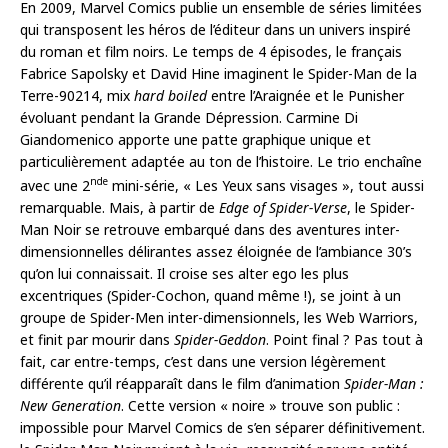
En 2009, Marvel Comics publie un ensemble de séries limitées
qui transposent les héros de l’éditeur dans un univers inspiré
du roman et film noirs. Le temps de 4 épisodes, le français
Fabrice Sapolsky et David Hine imaginent le Spider-Man de la
Terre-90214, mix
hard boiled
entre l’Araignée et le Punisher
évoluant pendant la Grande Dépression. Carmine Di
Giandomenico apporte une patte graphique unique et
particulièrement adaptée au ton de l’histoire. Le trio enchaîne
nde
avec une 2
mini-série, « Les Yeux sans visages », tout aussi
remarquable. Mais, à partir de
Edge of Spider-Verse
, le Spider-
Man Noir se retrouve embarqué dans des aventures inter-
dimensionnelles délirantes assez éloignée de l’ambiance 30’s
qu’on lui connaissait. Il croise ses alter ego les plus
excentriques (Spider-Cochon, quand même !), se joint à un
groupe de Spider-Men inter-dimensionnels, les Web Warriors,
et finit par mourir dans
Spider-Geddon
. Point final ? Pas tout à
fait, car entre-temps, c’est dans une version légèrement
différente qu’il réapparaît dans le film d’animation
Spider-Man :
New Generation
. Cette version « noire » trouve son public :
impossible pour Marvel Comics de s’en séparer définitivement.