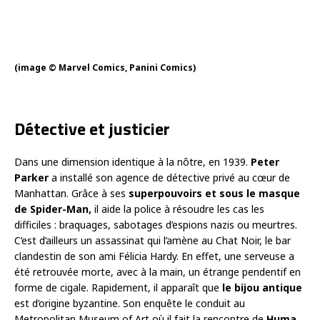
(image © Marvel Comics, Panini Comics)
Détective et justicier
Dans une dimension identique à la nôtre, en 1939.
Peter
Parker
a installé son agence de détective privé au cœur de
Manhattan. Grâce à ses
superpouvoirs et sous le masque
de Spider-Man,
il aide la police à résoudre les cas les
difficiles : braquages, sabotages d’espions nazis ou meurtres.
C’est d’ailleurs un assassinat qui l’amène au Chat Noir, le bar
clandestin de son ami Félicia Hardy. En effet, une serveuse a
été retrouvée morte, avec à la main, un étrange pendentif en
forme de cigale. Rapidement, il apparaît que
le bijou antique
est d’origine byzantine. Son enquête le conduit au
Metropolitan Museum of Art où il fait la rencontre de
Huma