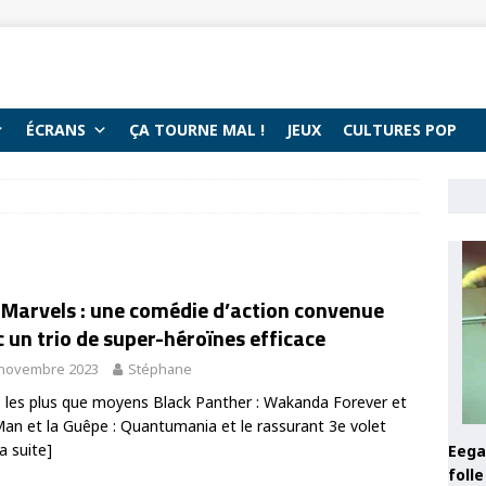
ÉCRANS
ÇA TOURNE MAL !
JEUX
CULTURES POP
 Marvels : une comédie d’action convenue
 un trio de super-héroïnes efficace
 novembre 2023
Stéphane
 les plus que moyens Black Panther : Wakanda Forever et
an et la Guêpe : Quantumania et le rassurant 3e volet
la suite]
Eega 
foll