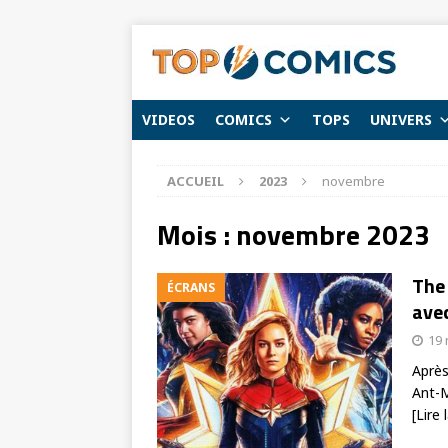
VIDEOS
COMICS
TOPS
UNIVERS
ACCUEIL
2023
novembre
Mois :
novembre 2023
The
ÉCRANS
avec
19
Après
Ant-M
[Lire 