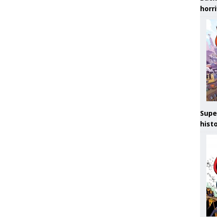
horr
Supe
hist