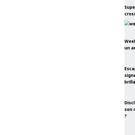
Supe
cros
Week
un a
Esca
sign
brill
Discl
son 
?