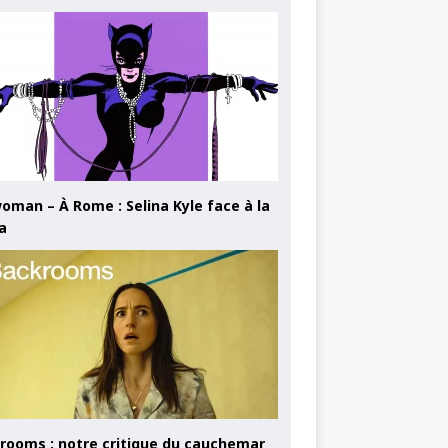
oman – À Rome : Selina Kyle face à la
a
rooms : notre critique du cauchemar