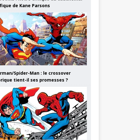
ifique de Kane Parsons
rman/Spider-Man : le crossover
orique tient-il ses promesses ?