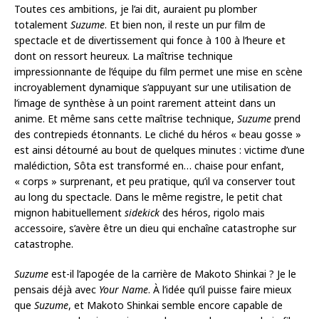
Toutes ces ambitions, je l’ai dit, auraient pu plomber
totalement
Suzume
. Et bien non, il reste un pur film de
spectacle et de divertissement qui fonce à 100 à l’heure et
dont on ressort heureux. La maîtrise technique
impressionnante de l’équipe du film permet une mise en scène
incroyablement dynamique s’appuyant sur une utilisation de
l’image de synthèse à un point rarement atteint dans un
anime. Et même sans cette maîtrise technique,
Suzume
prend
des contrepieds étonnants. Le cliché du héros « beau gosse »
est ainsi détourné au bout de quelques minutes : victime d’une
malédiction, Sôta est transformé en… chaise pour enfant,
« corps » surprenant, et peu pratique, qu’il va conserver tout
au long du spectacle. Dans le même registre, le petit chat
mignon habituellement
sidekick
des héros, rigolo mais
accessoire, s’avère être un dieu qui enchaîne catastrophe sur
catastrophe.
Suzume
est-il l’apogée de la carrière de Makoto Shinkai ? Je le
pensais déjà avec
Your Name
. À l’idée qu’il puisse faire mieux
que
Suzume
, et Makoto Shinkai semble encore capable de