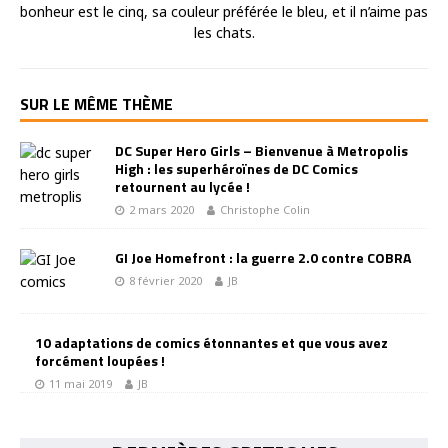
bonheur est le cinq, sa couleur préférée le bleu, et il n’aime pas
les chats.
SUR LE MÊME THÈME
DC Super Hero Girls – Bienvenue à Metropolis
High : les superhéroïnes de DC Comics
retournent au lycée !
2 mars 2020
Christophe Colin
GI Joe Homefront : la guerre 2.0 contre COBRA
8 février 2020
JB
10 adaptations de comics étonnantes et que vous avez
forcément loupées !
11 mai 2019
JB