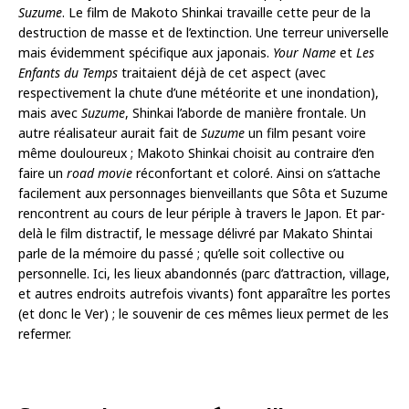
Suzume
. Le film de Makoto Shinkai travaille cette peur de la
destruction de masse et de l’extinction. Une terreur universelle
mais évidemment spécifique aux japonais.
Your Name
et
Les
Enfants du Temps
traitaient déjà de cet aspect (avec
respectivement la chute d’une météorite et une inondation),
mais avec
Suzume
, Shinkai l’aborde de manière frontale. Un
autre réalisateur aurait fait de
Suzume
un film pesant voire
même douloureux ; Makoto Shinkai choisit au contraire d’en
faire un
road movie
réconfortant et coloré. Ainsi on s’attache
facilement aux personnages bienveillants que Sôta et Suzume
rencontrent au cours de leur périple à travers le Japon. Et par-
delà le film distractif, le message délivré par Makato Shintai
parle de la mémoire du passé ; qu’elle soit collective ou
personnelle. Ici, les lieux abandonnés (parc d’attraction, village,
et autres endroits autrefois vivants) font apparaître les portes
(et donc le Ver) ; le souvenir de ces mêmes lieux permet de les
refermer.