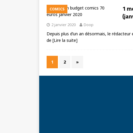
1 m
COMICS
(jan
2 janvier 2020
Doop
Depuis plus d’un an désormais, le rédacteur 
de
[Lire la suite]
1
2
»