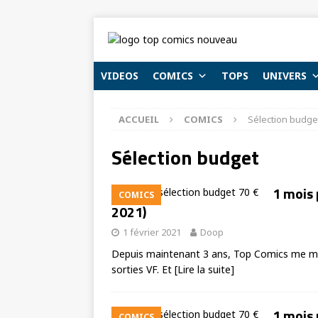
VIDEOS
COMICS
TOPS
UNIVERS
ACCUEIL
COMICS
Sélection budge
Sélection budget
1 mois 
COMICS
2021)
1 février 2021
Doop
Depuis maintenant 3 ans, Top Comics me met
sorties VF. Et
[Lire la suite]
1 mois 
COMICS