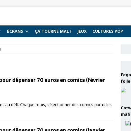
ÉCRANS
ÇA TOURNE MAL !
JEUX
CULTURES POP
t
Eega 
pour dépenser 70 euros en comics (février
foll
 au défi. Chaque mois, sélectionner des comics parmi les
Catw
mafi
pour dépenser 70 euros en comics (janvier