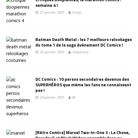
semaine 4 !
27 janvier 2021
Doop
Batman Death Metal : les 7 meilleurs relookages
du tome 1 de la saga événement DC Comics !
25 janvier 2021
Stéphane
DC Comics : 10 persos secondaires devenus des
SUPERHÉROS que même les fans ne connaissent
pas !
24 janvier 2021
JB
[Rétro Comics] Marvel Two-In-One 3 : La Chose,
Daredevil et Black Widow ensemble face au