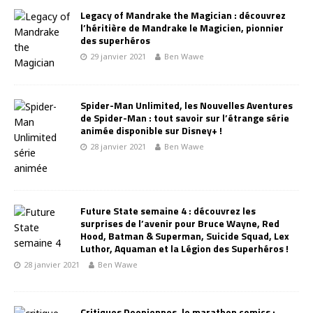
Legacy of Mandrake the Magician : découvrez
l’héritière de Mandrake le Magicien, pionnier
des superhéros
29 janvier 2021
Ben Wawe
Spider-Man Unlimited, les Nouvelles Aventures
de Spider-Man : tout savoir sur l’étrange série
animée disponible sur Disney+ !
28 janvier 2021
Ben Wawe
Future State semaine 4 : découvrez les
surprises de l’avenir pour Bruce Wayne, Red
Hood, Batman & Superman, Suicide Squad, Lex
Luthor, Aquaman et la Légion des Superhéros !
28 janvier 2021
Ben Wawe
Critiques Doopiennes, le marathon comics :