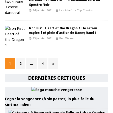
Spectre Noir
24 janvier 2021
La rédac' de Top Comics
Iron Fist : Heart of the Dragon 1 : le retour
explosif et plein d’action de Danny Rand !
23 janvier 2021
Ben Wawe
1
2
…
4
»
DERNIÈRES CRITIQUES
Eega : la vengeance (à six pattes) la plus folle du
cinéma indien