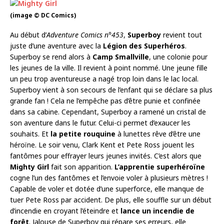
(image © DC Comics)
Au début d’
Adventure Comics n°453
,
Superboy
revient tout
juste d’une aventure avec la
Légion des Superhéros
.
Superboy se rend alors à
Camp Smallville
, une colonie pour
les jeunes de la ville. Il revient à point nommé. Une jeune fille
un peu trop aventureuse a nagé trop loin dans le lac local.
Superboy vient à son secours de l’enfant qui se déclare sa plus
grande fan ! Cela ne l’empêche pas d’être punie et confinée
dans sa cabine. Cependant, Superboy a ramené un cristal de
son aventure dans le futur. Celui-ci permet d’exaucer les
souhaits. Et
la petite rouquine
à lunettes rêve d’être une
héroïne. Le soir venu, Clark Kent et Pete Ross jouent les
fantômes pour effrayer leurs jeunes invités. C’est alors que
Mighty Girl
fait son apparition.
L’apprentie superhéroïne
cogne l’un des fantômes et l’envoie voler à plusieurs mètres !
Capable de voler et dotée d’une superforce, elle manque de
tuer Pete Ross par accident. De plus, elle souffle sur un début
d’incendie en croyant l’éteindre et
lance un incendie de
forêt
. Jalouse de Superboy qui répare ses erreurs, elle