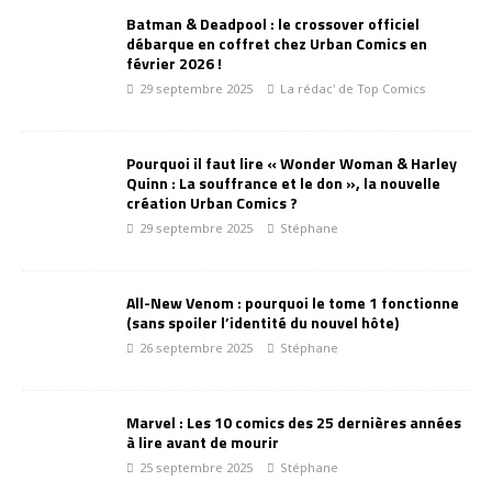
Batman & Deadpool : le crossover officiel
débarque en coffret chez Urban Comics en
février 2026 !
29 septembre 2025
La rédac' de Top Comics
Pourquoi il faut lire « Wonder Woman & Harley
Quinn : La souffrance et le don », la nouvelle
création Urban Comics ?
29 septembre 2025
Stéphane
All-New Venom : pourquoi le tome 1 fonctionne
(sans spoiler l’identité du nouvel hôte)
26 septembre 2025
Stéphane
Marvel : Les 10 comics des 25 dernières années
à lire avant de mourir
25 septembre 2025
Stéphane