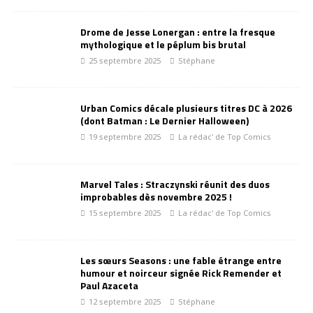
Drome de Jesse Lonergan : entre la fresque
mythologique et le péplum bis brutal
25 septembre 2025
Stéphane
Urban Comics décale plusieurs titres DC à 2026
(dont Batman : Le Dernier Halloween)
19 septembre 2025
La rédac' de Top Comics
Marvel Tales : Straczynski réunit des duos
improbables dès novembre 2025 !
15 septembre 2025
La rédac' de Top Comics
Les sœurs Seasons : une fable étrange entre
humour et noirceur signée Rick Remender et
Paul Azaceta
12 septembre 2025
Stéphane