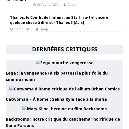
26 février 2021
Doop
Thanos, le Conflit de l’Infini : Jim Starlin a-t-il encore
quelque chose à dire sur Thanos ? [Avis]
25 mai 2019
Doop
DERNIÈRES CRITIQUES
Eega : la vengeance (à six pattes) la plus folle du
cinéma indien
Catwoman – À Rome : Selina Kyle face à la mafia
Backrooms : notre critique du cauchemar horrifique de
Kane Parsons