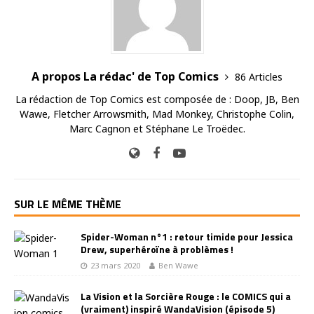
A propos La rédac' de Top Comics
86 Articles
La rédaction de Top Comics est composée de : Doop, JB, Ben
Wawe, Fletcher Arrowsmith, Mad Monkey, Christophe Colin,
Marc Cagnon et Stéphane Le Troëdec.
SUR LE MÊME THÈME
Spider-Woman n°1 : retour timide pour Jessica
Drew, superhéroïne à problèmes !
23 mars 2020
Ben Wawe
La Vision et la Sorcière Rouge : le COMICS qui a
(vraiment) inspiré WandaVision (épisode 5)