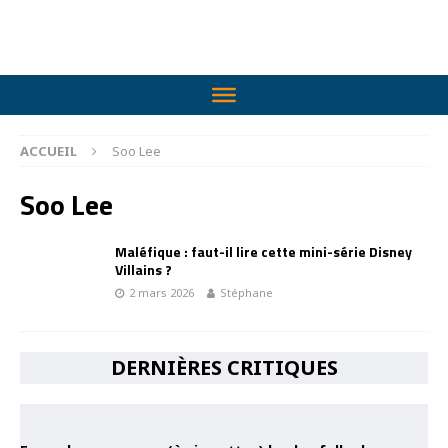
ACCUEIL
Soo Lee
Soo Lee
Maléfique : faut-il lire cette mini-série Disney
Villains ?
2 mars 2026
Stéphane
DERNIÈRES CRITIQUES