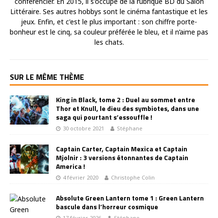
conférencier. En 2015, il s'occupe de la rubrique BD du Salon
Littéraire. Ses autres hobbys sont le cinéma fantastique et les
jeux. Enfin, et c'est le plus important : son chiffre porte-
bonheur est le cinq, sa couleur préférée le bleu, et il n’aime pas
les chats.
SUR LE MÊME THÈME
King in Black, tome 2 : Duel au sommet entre
Thor et Knull, le dieu des symbiotes, dans une
saga qui pourtant s’essouffle !
30 octobre 2021
Stéphane
Captain Carter, Captain Mexica et Captain
Mjolnir : 3 versions étonnantes de Captain
America !
4 février 2020
Christophe Colin
Absolute Green Lantern tome 1 : Green Lantern
bascule dans l’horreur cosmique
17 février 2026
Stéphane