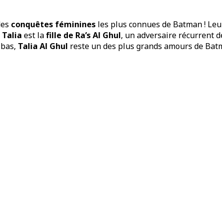
des
conquêtes féminines
les plus connues de Batman ! Le
.
Talia
est la
fille de Ra’s Al Ghul
, un adversaire récurrent 
 bas,
Talia Al Ghul
reste un des plus grands amours de Bat