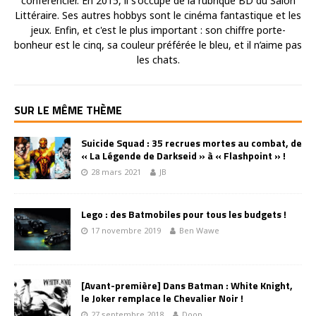
conférencier. En 2015, il s'occupe de la rubrique BD du Salon
Littéraire. Ses autres hobbys sont le cinéma fantastique et les
jeux. Enfin, et c'est le plus important : son chiffre porte-
bonheur est le cinq, sa couleur préférée le bleu, et il n’aime pas
les chats.
SUR LE MÊME THÈME
Suicide Squad : 35 recrues mortes au combat, de
« La Légende de Darkseid » à « Flashpoint » !
28 mars 2021
JB
Lego : des Batmobiles pour tous les budgets !
17 novembre 2019
Ben Wawe
[Avant-première] Dans Batman : White Knight,
le Joker remplace le Chevalier Noir !
27 septembre 2018
Doop