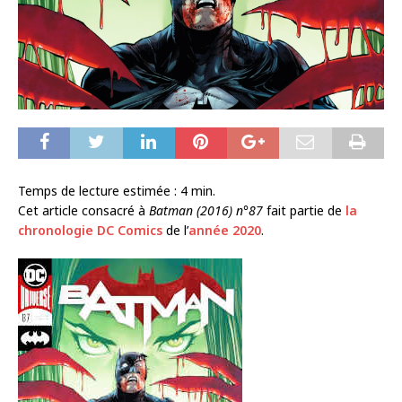
Temps de lecture estimée :
4
min.
Cet article consacré à
Batman (2016) n°87
fait partie de
la
chronologie DC Comics
de l’
année 2020
.