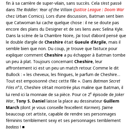
fin à sa carrière de super-vilain, sans succès. Cela s’est passé
dans
The Riddler: Year of the Villain
(
Justice League : Doom War
chez Urban Comics). Lors d’une discussion, Batman sent bien
que Catwoman lui cache quelque chose : il ne se doute pas
encore des plans du Designer et de ses liens avec Selina Kyle.
Dans la scène de la Chambre Noire, j’ai tout d’abord pensé que
le double d’argile de
Cheshire
était
Gueule d’Argile
, mais il
semble bien que non. Du coup, je trouve que l’astuce pour
expliquer comment
Cheshire
a pu échapper à Batman tombe
un peu à plat. Toujours concernant
Cheshire
, leur
affrontement ici est un peu un match retour. Comme le dit
Bullock : « les cheveux, les fringues, le parfum de Cheshire…
Tout est empoisonné chez cette fille ». Dans
Batman Secret
Files n°3
, Cheshire s’était montrée plus maline que Batman, il
e
lui rend ici la monnaie de sa pièce. Pour ce 2
épisode de
Joker
War
,
Tony S. Daniel
laisse la place au dessinateur
Guillem
March
(dont je vous conseille l’excellent
Karmen
). J’aime
beaucoup cet artiste, capable de rendre ses personnages
féminins terriblement sexy et ses personnages terriblement
badass
! ■