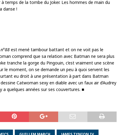
r à temps de la tombe du Joker. Les hommes de main du
la danse !
 n°88
est mené tambour battant et on ne voit pas le
woman comprend que sa relation avec Batman ne sera plus
ke tranche la gorge du Pingouin, c’est vraiment une scène
Pour le moment, on se demande un peu à quoi servent les
rtant eu droit à une présentation à part dans Batman
ch dessine Catwoman sexy en diable avec un faux air d’Audrey
 y a quelques années sur ses couvertures. ■
MICS
GUILLEM MARCH
JAMES TYNION IV