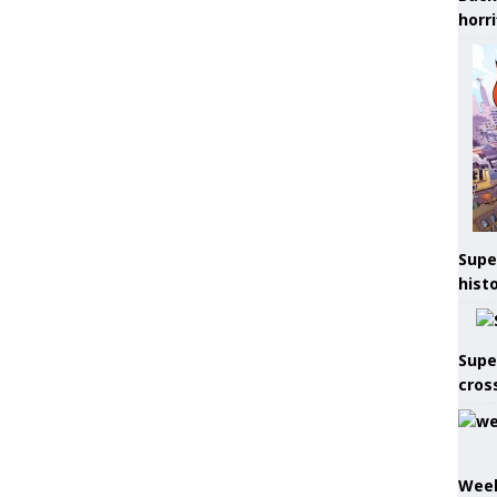
horr
Supe
hist
Supe
cros
Week