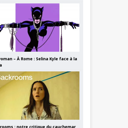
oman – À Rome : Selina Kyle face à la
a
rooms : notre critique du cauchemar