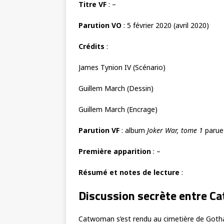
Titre VF
: –
Parution VO
: 5 février 2020 (avril 2020)
Crédits
:
James Tynion IV (Scénario)
Guillem March (Dessin)
Guillem March (Encrage)
Parution VF
: album
Joker War, tome 1
parue
Première apparition
: –
Résumé et notes de lecture
:
Discussion secrète entre C
Catwoman s’est rendu au cimetière de Gotham