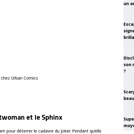
un a
Esca
sign
brill
Discl
son 
?
 chez Urban Comics
Scary
beau
atwoman et le Sphinx
Super
moye
 pour déterrer le cadavre du Joker. Pendant qu’elle