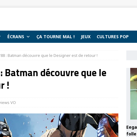
ÉCRANS
ÇA TOURNE MAL !
JEUX
CULTURES POP
88 : Batman découvre que le Designer est de retour !
: Batman découvre que le
r !
views VO
Eega 
foll