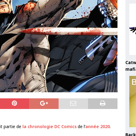
Catw
mafi
it partie de
la chronologie DC Comics
de l’
année 2020
.
Back