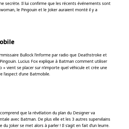
igne secrète. Il lui confirme que les récents événements sont
atwoman, le Pingouin et le Joker auraient monté il y a
obile
missaire Bullock l’informe par radio que Deathstroke et
Pingouin. Lucius Fox explique à Batman comment utiliser
 » vient se placer sur n’importe quel véhicule et crée une
e l’aspect d’une Batmobile.
omprend que la révélation du plan du Designer va
tale avec Batman. De plus elle et les 3 autres supervilains
u Joker se met alors à parler ! Il s’agit en fait d’un leurre.