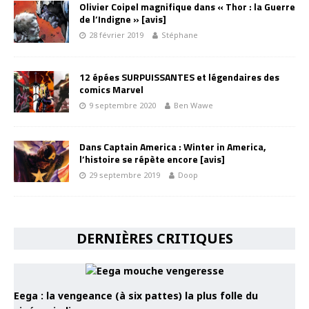
Olivier Coipel magnifique dans « Thor : la Guerre
de l’Indigne » [avis]
28 février 2019
Stéphane
12 épées SURPUISSANTES et légendaires des
comics Marvel
9 septembre 2020
Ben Wawe
Dans Captain America : Winter in America,
l’histoire se répète encore [avis]
29 septembre 2019
Doop
DERNIÈRES CRITIQUES
Eega : la vengeance (à six pattes) la plus folle du