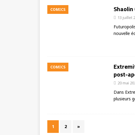
Shaolin 
COMICS
13 juillet
Futuropolis
nouvelle é
Extremit
COMICS
post-apo
20 mai 20
Dans Extre
plusieurs 
1
2
»