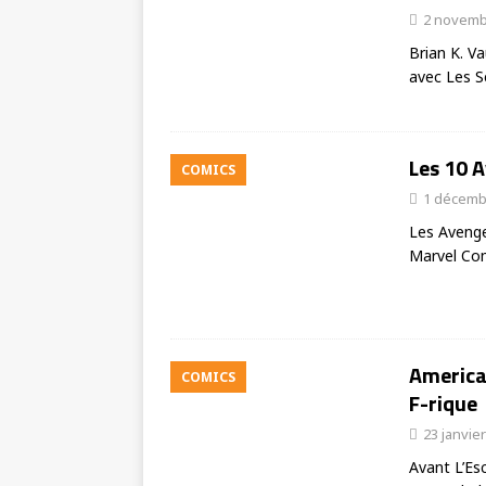
2 novemb
Brian K. V
avec Les S
Les 10 A
COMICS
1 décemb
Les Avenge
Marvel Com
American
COMICS
F-rique
23 janvie
Avant L’E