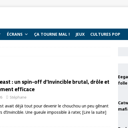
ÉCRANS
ÇA TOURNE MAL !
JEUX
CULTURES POP
Eega 
east : un spin-off d’Invincible brutal, drôle et
foll
ement efficace
26
Stéphane
Catw
st avait déjà tout pour devenir le chouchou un peu gênant
mafi
s d’Invincible. Une gueule impossible à rater,
[Lire la suite]