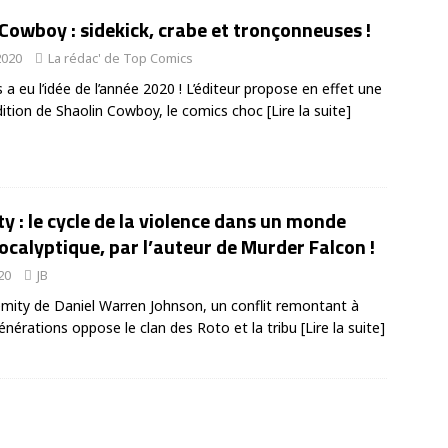
Cowboy : sidekick, crabe et tronçonneuses !
 2020
La rédac' de Top Comics
 a eu l’idée de l’année 2020 ! L’éditeur propose en effet une
dition de Shaolin Cowboy, le comics choc
[Lire la suite]
y : le cycle de la violence dans un monde
calyptique, par l’auteur de Murder Falcon !
20
JB
mity de Daniel Warren Johnson, un conflit remontant à
générations oppose le clan des Roto et la tribu
[Lire la suite]