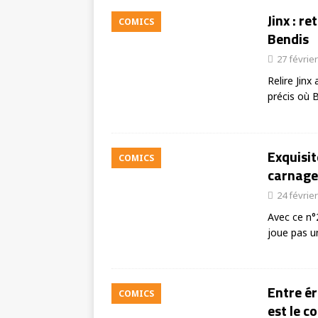
Jinx : r
COMICS
Bendis
27 févrie
Relire Jinx
précis où 
Exquisit
COMICS
carnage
24 févrie
Avec ce n°
joue pas u
Entre é
COMICS
est le c