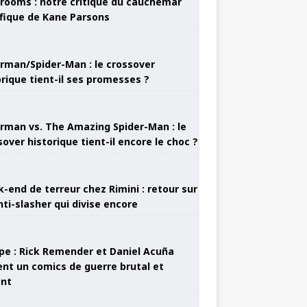
rooms : notre critique du cauchemar
ifique de Kane Parsons
rman/Spider-Man : le crossover
orique tient-il ses promesses ?
rman vs. The Amazing Spider-Man : le
sover historique tient-il encore le choc ?
-end de terreur chez Rimini : retour sur
nti-slasher qui divise encore
pe : Rick Remender et Daniel Acuña
ent un comics de guerre brutal et
ant