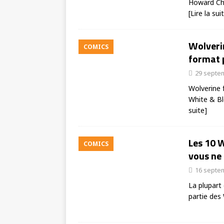
Howard Cha
[Lire la sui
Wolveri
COMICS
format p
29 septe
Wolverine f
White & Bl
suite]
Les 10 
COMICS
vous ne 
16 septe
La plupart
partie des