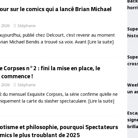
Back
etour sur le comics qui a lancé Brian Michael
horr
r 2026
Stéphane
Supe
 aujourd’hui, publié chez Delcourt, c’est revenir au moment
hist
Brian Michael Bendis a trouvé sa voix. Avant
[Lire la suite]
Supe
cros
e Corpses n°2 : fini la mise en place, le
 commence !
r 2026
Stéphane
Week
un a
2 du mensuel Exquisite Corpses, la série confirme qu’elle ne
niquement la carte du slasher spectaculaire.
[Lire la suite]
Esca
sign
rotisme et philosophie, pourquoi Spectateurs
brill
omics le plus troublant de 2025