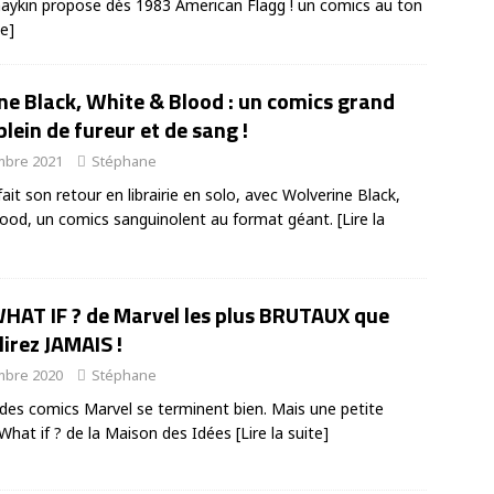
ykin propose dès 1983 American Flagg ! un comics au ton
te]
ne Black, White & Blood : un comics grand
lein de fureur et de sang !
mbre 2021
Stéphane
ait son retour en librairie en solo, avec Wolverine Black,
ood, un comics sanguinolent au format géant.
[Lire la
WHAT IF ? de Marvel les plus BRUTAUX que
lirez JAMAIS !
mbre 2020
Stéphane
 des comics Marvel se terminent bien. Mais une petite
 What if ? de la Maison des Idées
[Lire la suite]