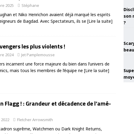
re 2025
Stéphane
Discl
aughan et Niko Henrichon avaient déjà marqué les esprits
son 
eigneurs de Bagdad. Avec Spectateurs, ils se
[Lire la suite]
?
Scary
vengers les plus violents !
beau
re 2024
Jet Pamplemousse
rs incarnent une force majeure du bien dans l’univers de
Super
ics, mais tous les membres de l’équipe ne
[Lire la suite]
moye
 Flagg ! : Grandeur et décadence de l’amé-
r 2022
Fletcher Arrowsmith
scadron suprême, Watchmen ou Dark Knight Returns,