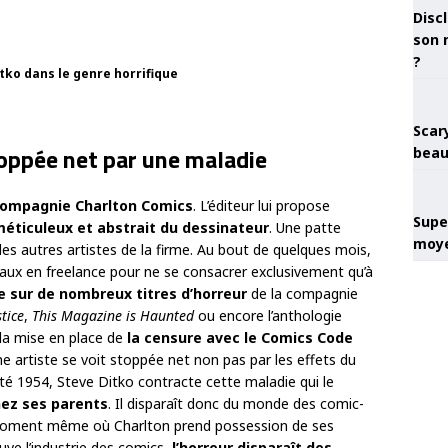
Discl
son 
?
ko dans le genre horrifique
Scary
oppée net par une maladie
beau
compagnie Charlton Comics
. L’éditeur lui propose
Super
 méticuleux et abstrait du dessinateur
. Une patte
moye
es autres artistes de la firme. Au bout de quelques mois,
x en freelance pour ne se consacrer exclusivement qu’à
lle sur de nombreux titres d’horreur
de la compagnie
tice
,
This Magazine is Haunted
ou encore l’anthologie
 la mise en place de
la censure avec le Comics Code
une artiste se voit stoppée net non pas par les effets du
’été 1954, Steve Ditko contracte cette maladie qui le
ez ses parents
. Il disparaît donc du monde des comic-
ment même où Charlton prend possession de ses
ve l’industrie des comics,
l’horreur disparaît des