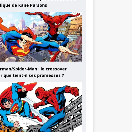
ifique de Kane Parsons
rman/Spider-Man : le crossover
orique tient-il ses promesses ?