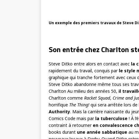
Un exemple des premiers travaux de Steve Dit
Son entrée chez Charlton st
Steve Ditko entre alors en contact avec
la 
rapidement du travail, conquis par
le style
graphique qui tranche fortement avec ceux d
Steve Ditko abandonne même tous ses travau
Charlton Au milieu des années 50,
il travai
Charlton comme
Racket Squad
,
Crime and Jus
horrifique
The Thing!
qui sera arrêtée lors de
Authority
. Mais la carrière naissante du je
Comics Code mais par
la tuberculose
! À l
contraint à retourner
en convalescence ch
books durant
une année sabbatique
au mo
nouveaux locaux à Derby. Quand Ditko retrou