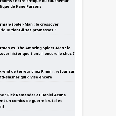
rooms : notre critique du cauchemar
ifique de Kane Parsons
rman/Spider-Man : le crossover
orique tient-il ses promesses ?
rman vs. The Amazing Spider-Man : le
sover historique tient-il encore le choc ?
-end de terreur chez Rimini : retour sur
nti-slasher qui divise encore
pe : Rick Remender et Daniel Acuña
ent un comics de guerre brutal et
ant