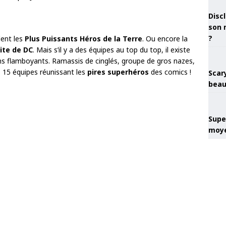
Discl
son 
?
lent les
Plus Puissants Héros de la Terre
. Ou encore la
élite de DC
. Mais s’il y a des équipes au top du top, il existe
s flamboyants. Ramassis de cinglés, groupe de gros nazes,
15 équipes réunissant les
pires superhéros
des comics !
Scary
beau
Super
moye