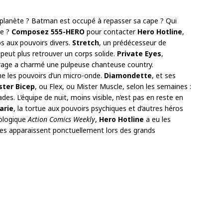
planète ? Batman est occupé à repasser sa cape ? Qui
ve ?
Composez 555-HERO
pour contacter
Hero Hotline
,
os aux pouvoirs divers.
Stretch
, un prédécesseur de
peut plus retrouver un corps solide.
Private Eyes
,
rage a charmé une pulpeuse chanteuse country.
ne les pouvoirs d’un micro-onde.
Diamondette
, et ses
ster Bicep
, ou Flex, ou Mister Muscle, selon les semaines :
s. L’équipe de nuit, moins visible, n’est pas en reste en
arie
, la tortue aux pouvoirs psychiques et d’autres héros
hologique
Action Comics Weekly
,
Hero Hotline
a eu les
res apparaissent ponctuellement lors des grands