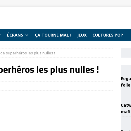
ÉCRANS
ÇA TOURNE MAL !
JEUX
CULTURES POP
de superhéros les plus nulles !
erhéros les plus nulles !
Eega 
foll
Catw
mafi