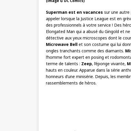
(image © DC Comics)
Superman est en vacances
sur une autre 
appeler lorsque la Justice League est en grè
des professionnels à votre service ! Des hér
Elongated Man qui a abusé du Gingold et ne 
détective aux yeux microscopes dont le cou
Microwave Bell
et son costume qui lui don
ongles tranchants comme des diamants.
Mi
l’homme fort expert en posing et rodomontade
terme de talents :
Zeep
, l’éponge vivante,
M
hauts en couleur. Apparue dans la série ant
honneurs d’une minisérie. Depuis, les memb
rassemblements de héros.