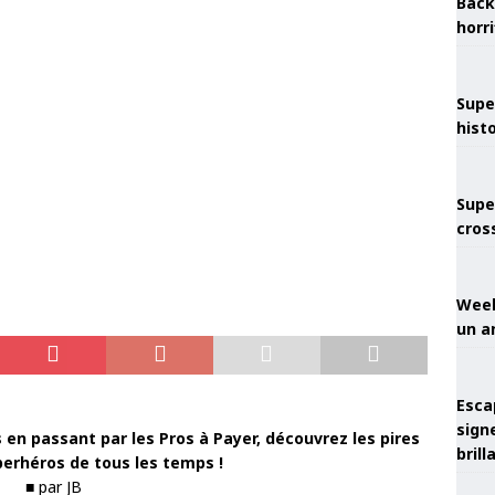
Back
horr
Supe
hist
Supe
cros
Week
un a
Esca
sign
n passant par les Pros à Payer, découvrez les pires
brill
erhéros de tous les temps !
■ par JB