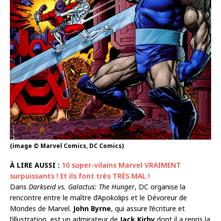
(image © Marvel Comics, DC Comics)
À LIRE AUSSI :
10 super-vilains Marvel VRAIMENT
surpuissants ! Et ils font très TRÈS MAL !
Dans
Darkseid vs. Galactus: The Hunger
, DC organise la
rencontre entre le maître d’Apokolips et le Dévoreur de
Mondes de Marvel.
John Byrne
, qui assure l’écriture et
l’illustration, est un admirateur de
Jack Kirby
dont il a repris la