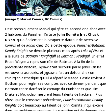
(image © Marvel Comics, DC Comics)
C’est techniquement Marvel qui gère ce second one-shot avec
2 habitués du Punisher : l’artiste
John Romita Jr
et
Chuck
Dixon
, qui a également la casquette d’auteur de
Detective
Comics
et de
Robin
chez DC à cette époque.
Punisher/Batman:
Deadly Knights
se déroule plusieurs mois après
Lake of Fire
et
à la suite de
Batman : Knightfall
et
Batman : Prodigal
. En effet
Bruce Wayne a repris son rôle de Batman. À la fin de la
précédente histoire, Jigsaw était secouru par le Joker. On les
retrouve ici associés, et Jigsaw a fait un détour chez un
chirurgien esthétique qui lui a réparé le visage. Castle revient à
Gotham pour régler ses comptes avec ce dernier, pendant que
Batman tente d’arrêter le carnage du Punisher et que Tim
Drake et Microchip mesurent leurs talents de hackers… Plus
réussi que le crossover précédente,
Punisher/Batman: Deadly
Knights
doit beaucoup au talent de John Romita Jr qui excelle
dans les ambiances sombres. La narration est également plus