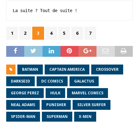
La suite ? Tout de suite !
1
2
3
4
5
6
7
BATMAN
CAPTAIN AMERICA
CROSSOVER
DARKSEID
DC COMICS
GALACTUS
GEORGE PEREZ
HULK
MARVEL COMICS
NEAL ADAMS
PUNISHER
SILVER SURFER
SPIDER-MAN
SUPERMAN
X-MEN