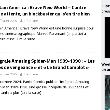
Supe
tain America : Brave New World – Contre
cros
e attente, un blockbuster qui s’en tire bien
février 2025
Stéphane
in America : Brave New World est une bonne surprise pour
vers cinématographique Marvel. Parvenant (en partie) à
raire d’une
[Lire la suite]
égrale Amazing Spider-Man 1989-1990 : « Les
Week
es de vengeance » et « Le Grand Complot »
un a
janvier 2025
Stéphane
cembre 2024, Panini Comics publiait l’Intégrale Amazing
r-Man 1989-1990. Une grosse intégrale de 360 pages et
tante a plus
[Lire la suite]