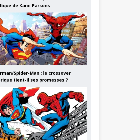
ifique de Kane Parsons
rman/Spider-Man : le crossover
orique tient-il ses promesses ?