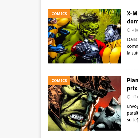
X-Me
COMICS
domi
4 j
Dans 
comme
la sui
Plan
COMICS
prix
12 
Envoy
paraî
suite