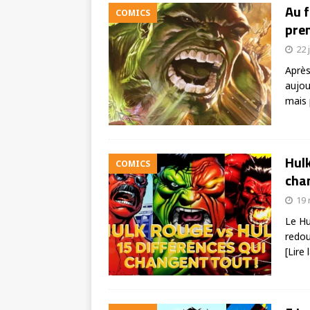
Au f
COMICS
prem
22 
Après
aujou
mais 
Hulk
COMICS
chan
19
Le Hu
redou
[Lire 