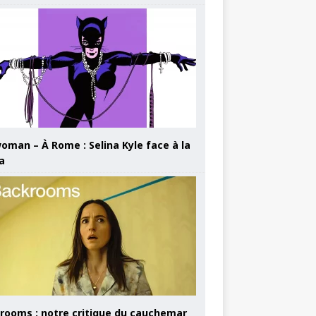
oman – À Rome : Selina Kyle face à la
a
rooms : notre critique du cauchemar