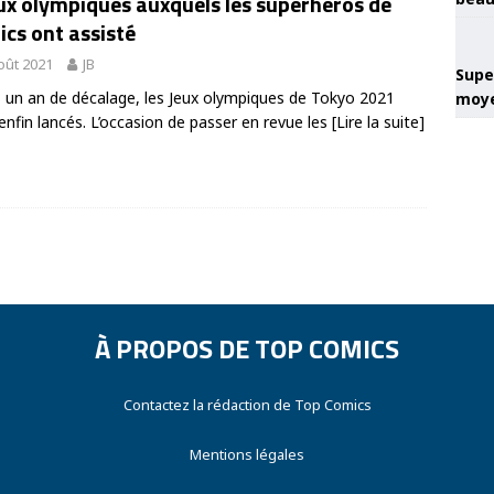
ux olympiques auxquels les superhéros de
cs ont assisté
oût 2021
JB
Super
 un an de décalage, les Jeux olympiques de Tokyo 2021
moye
enfin lancés. L’occasion de passer en revue les
[Lire la suite]
À PROPOS DE TOP COMICS
Contactez la rédaction de Top Comics
Mentions légales