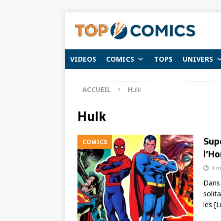
VIDEOS
COMICS
TOPS
UNIVERS
ACCUEIL
Hulk
Hulk
Supe
COMICS
l’H
3 m
Dans 
solit
les
[L