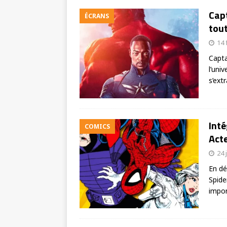
Cap
ÉCRANS
tout
14 
Capta
l’uni
s’ext
Int
COMICS
Act
24 
En dé
Spide
impor