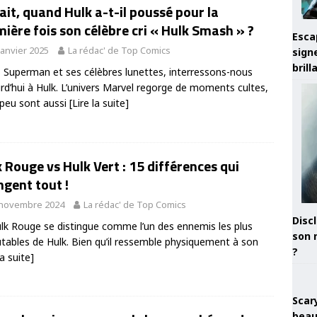
ait, quand Hulk a-t-il poussé pour la
ière fois son célèbre cri « Hulk Smash » ?
Esca
janvier 2025
La rédac' de Top Comics
sign
brill
 Superman et ses célèbres lunettes, interressons-nous
rd’hui à Hulk. L’univers Marvel regorge de moments cultes,
peu sont aussi
[Lire la suite]
 Rouge vs Hulk Vert : 15 différences qui
gent tout !
 novembre 2024
La rédac' de Top Comics
Discl
lk Rouge se distingue comme l’un des ennemis les plus
son 
tables de Hulk. Bien qu’il ressemble physiquement à son
?
la suite]
Scary
beau