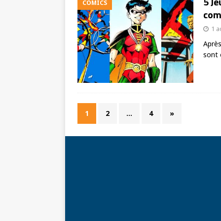
5 Je
COMICS
comi
1 a
Après
sont 
1
2
…
4
»