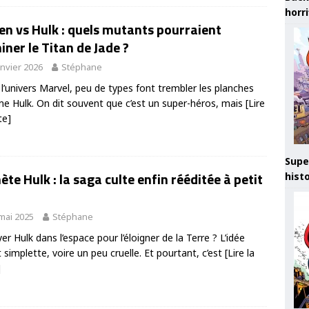
horr
n vs Hulk : quels mutants pourraient
ner le Titan de Jade ?
anvier 2026
Stéphane
l’univers Marvel, peu de types font trembler les planches
 Hulk. On dit souvent que c’est un super-héros, mais
[Lire
te]
Supe
ète Hulk : la saga culte enfin rééditée à petit
hist
mai 2025
Stéphane
er Hulk dans l’espace pour l’éloigner de la Terre ? L’idée
t simplette, voire un peu cruelle. Et pourtant, c’est
[Lire la
]