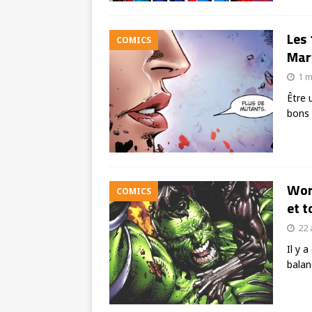
Les 
COMICS
Marv
1 m
Être 
bons 
Worl
COMICS
et t
22 
Il y 
balan