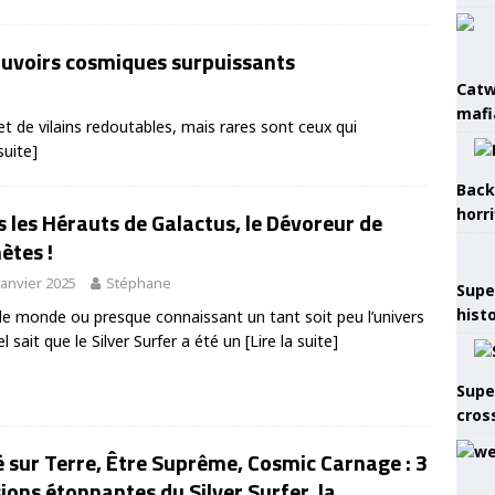
ouvoirs cosmiques surpuissants
Catw
mafi
t de vilains redoutables, mais rares sont ceux qui
 suite]
Back
horr
 les Hérauts de Galactus, le Dévoreur de
ètes !
janvier 2025
Stéphane
Supe
hist
le monde ou presque connaissant un tant soit peu l’univers
l sait que le Silver Surfer a été un
[Lire la suite]
Supe
cros
é sur Terre, Être Suprême, Cosmic Carnage : 3
ions étonnantes du Silver Surfer, la