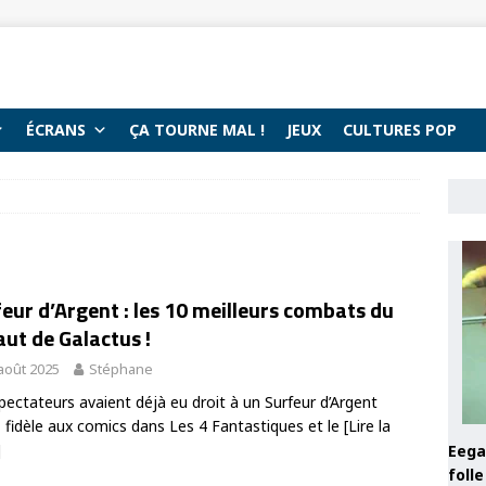
ÉCRANS
ÇA TOURNE MAL !
JEUX
CULTURES POP
eur d’Argent : les 10 meilleurs combats du
ut de Galactus !
août 2025
Stéphane
pectateurs avaient déjà eu droit à un Surfeur d’Argent
 fidèle aux comics dans Les 4 Fantastiques et le
[Lire la
]
Eega 
foll