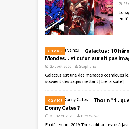
27
Lorsq
en tê
Galactus : 10 hér
COMICS
Mondes… et qu’on aurait pas imagi
25 août 2020
Stéphane
Galactus est une des menaces cosmiques les
souvient des sagas mettant
[Lire la suite]
Thor n°1 : qu
COMICS
Donny Cates ?
6 janvier 2020
Ben Wawe
En décembre 2019 Thor a dit au revoir à Jas