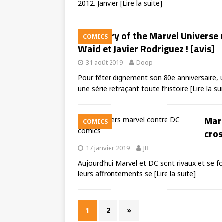
2012. Janvier
[Lire la suite]
History of the Marvel Universe 
COMICS
Waid et Javier Rodriguez ! [avis]
31 août 2019
Doop
Pour fêter dignement son 80e anniversaire, u
une série retraçant toute l’histoire
[Lire la su
Marv
COMICS
cro
17 janvier 2019
JB
Aujourd’hui Marvel et DC sont rivaux et se fo
leurs affrontements se
[Lire la suite]
1
2
»