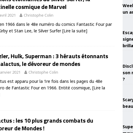
inelle cosmique de Marvel
Week
un a
avril 2021
Christophe Colin
en 1966 dans le 48e numéro du comics Fantastic Four par
Kirby et Stan Lee, le Silver Surfer
[Lire la suite]
Esca
sign
brill
ler, Hulk, Superman : 3 hérauts étonnants
alactus, le dévoreur de mondes
Discl
janvier 2021
Christophe Colin
son 
?
tus est apparu pour la 1re fois dans les pages du 48e
o de Fantastic Four en 1966. Entité cosmique,
[Lire la
]
Scary
beau
ctus : les 10 plus grands combats du
oreur de Mondes !
Super