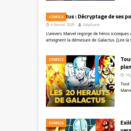
Galactus : Décryptage de ses p
COMICS
6 février 2025
Stéphane
L’univers Marvel regorge de héros iconiques e
atteignent la démesure de Galactus.
[Lire la
Tous
COMICS
plan
18 
Tout 
Marve
Exil
COMICS
vers