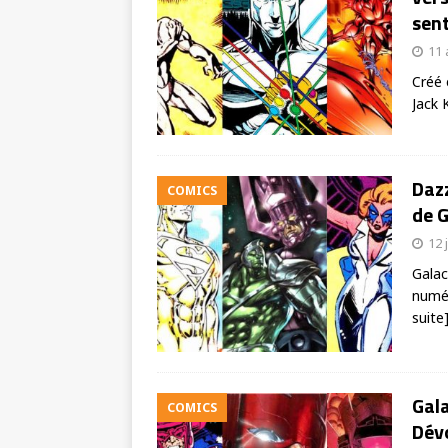
sent
11 
Créé 
Jack 
Dazz
COMICS
de G
12 
Galac
numér
suite
Gala
COMICS
Dév