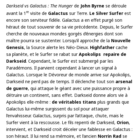
Darkseid vs Galactus : The Hunger
de
John Byrne
se déroule
re
avant la 1
visite de
Galactus
sur Terre.
Le Silver Surfer
est
encore son serviteur fidèle. Galactus a en effet purgé son
héraut de tout souvenir de sa vie précédente. Depuis, le Surfer
cherche de nouveaux mondes gorgés d’énergies dont son
maître pourra se sustenter. Lorsqu’il approche de la
Nouvelle
Genesis
, la Source alerte les Néo-Dieux.
Highfather
cache
sa planète, et le Surfer se rabat sur
Apokolips repaire de
Darkseid
. Cependant, le Surfer est submergé par les
Paradémons. Il parvient cependant à lancer un signal à
Galactus. Lorsque le Dévoreur de monde arrive sur Apokolips,
Darkseid ne perd pas de temps. Il déclenche tout son
arsenal
de guerre
, qui attaque le géant avec une puissance propre à
détruire un continent, sans effet. Darkseid donne alors vie à
Apokolips elle-même :
de véritables titans
plus grands que
Galactus lui-même surgissent du sol pour attaquer
l’envahisseur. Galactus, surpris par l’attaque, chute, mais le
Surfer vient à la rescousse. Le fils repenti de Darkseid,
Orion
,
intervient, et Darkseid croit déceler une faiblesse en Galactus :
son héraut. Il lui rend sa mémoire, et l’ancien
Norrin Rad
se