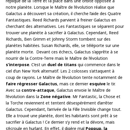
réplique de la Terre et l’a placé dans une orbite opposée à
notre planète. Lorsque le Maître de l’évolution réalise que
Galactus a découvert sa création, il cherche l’aide des Quatre
Fantastiques. Reed Richards parvient à freiner Galactus en
cherchant des alternatives. Les Fantastiques se séparent pour
trouver une planète à sacrifier à Galactus. Cependant, Reed
Richards, Ben Grimm et Johnny Storm tombent sur des
planètes habitées. Susan Richards, elle, se téléporte sur une
planète morte. Devant ces échecs, Galactus s’apprête à se
nourrir de la Contre-Terre mais le Maître de l’évolution
s’interpose
. C’est un
duel de titans
qui commence dans le
ciel d’un New York alternatif. Les 2 colosses s’attaquent à
coup de rayons. Le Maître de l’évolution tente notamment de
faire régresser Galactus
, mais ce dernier
esquive
le tir.
Avec sa
contre-attaque
, Galactus envoie le Maître de
l’évolution dans la
Zone négative
. Mr Fantastic, la Chose et
la Torche reviennent et tentent désespérément d’arrêter
Galactus. Cependant, l’arrivée de la Fille Invisible change tout.
Elle a trouvé une planète, dont les habitants sont prêt à se
sacrifier à Galactus ! Ce dernier s’y rend et la dévore, mais
s’écroule en hurlant. En effet, il digère mal
Poppup, la