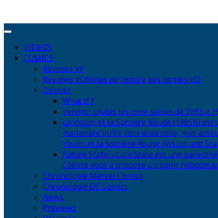
VIDEOS
COMICS
Reviews VF
Reviews VO
Notes de lecture des sorties VO
Dossier
What if ?
Venom : toutes les mini-séries de 1993 à 1
La Vision et la Sorcière Rouge (1985)
Il est
maitenant qu’ils sont ensemble, leur amou
Vision et la Sorcière Rouge (Vision and Scar
Future State
Future State est une parenthè
Comics vous a proposé un point hebdomadair
Chronologie Marvel Comics
Chronologie DC Comics
News
Previews