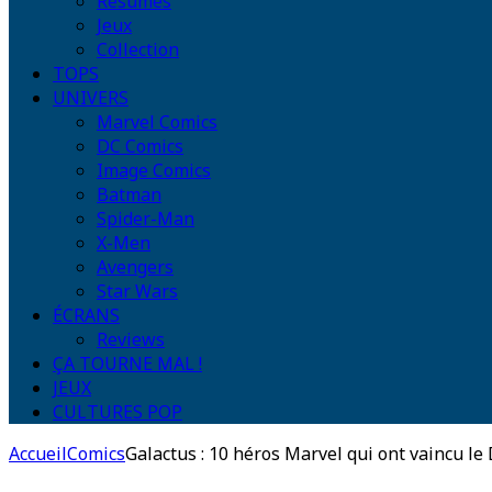
Résumés
Jeux
Collection
TOPS
UNIVERS
Marvel Comics
DC Comics
Image Comics
Batman
Spider-Man
X-Men
Avengers
Star Wars
ÉCRANS
Reviews
ÇA TOURNE MAL !
JEUX
CULTURES POP
Accueil
Comics
Galactus : 10 héros Marvel qui ont vaincu le