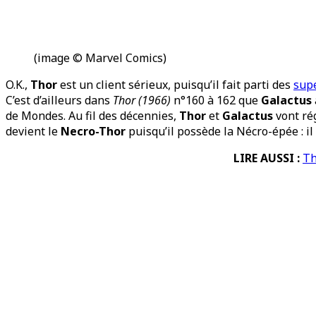
(image © Marvel Comics)
O.K.,
Thor
est un client sérieux, puisqu’il fait parti des
supe
C’est d’ailleurs dans
Thor (1966)
n°160 à 162 que
Galactus
de Mondes. Au fil des décennies,
Thor
et
Galactus
vont ré
devient le
Necro-Thor
puisqu’il possède la Nécro-épée : il
LIRE AUSSI :
Th