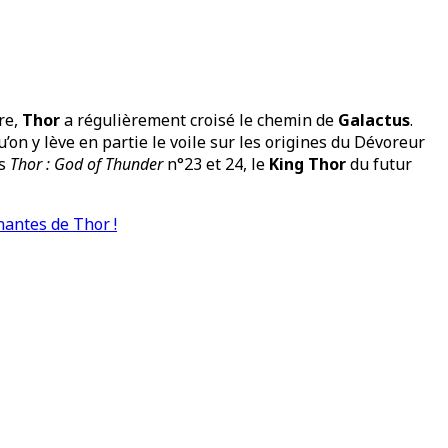
ère,
Thor
a régulièrement croisé le chemin de
Galactus
.
u’on y lève en partie le voile sur les origines du Dévoreur
ns
Thor : God of Thunder
n°23 et 24, le
King Thor
du futur
nantes de Thor !