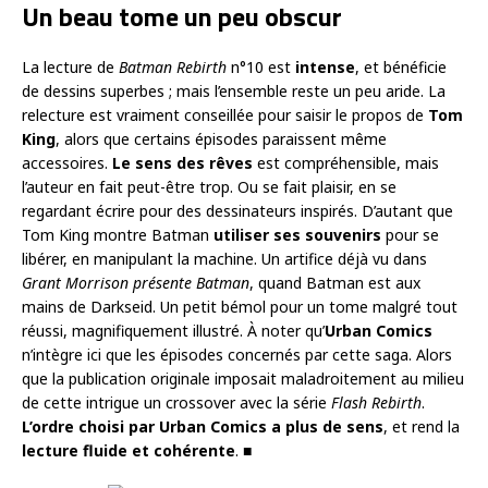
Un beau tome un peu obscur
La lecture de
Batman Rebirth
n°10 est
intense
, et bénéficie
de dessins superbes ; mais l’ensemble reste un peu aride. La
relecture est vraiment conseillée pour saisir le propos de
Tom
King
, alors que certains épisodes paraissent même
accessoires.
Le sens des rêves
est compréhensible, mais
l’auteur en fait peut-être trop. Ou se fait plaisir, en se
regardant écrire pour des dessinateurs inspirés. D’autant que
Tom King montre Batman
utiliser ses souvenirs
pour se
libérer, en manipulant la machine. Un artifice déjà vu dans
Grant Morrison présente Batman
, quand Batman est aux
mains de Darkseid. Un petit bémol pour un tome malgré tout
réussi, magnifiquement illustré. À noter qu’
Urban Comics
n’intègre ici que les épisodes concernés par cette saga. Alors
que la publication originale imposait maladroitement au milieu
de cette intrigue un crossover avec la série
Flash Rebirth
.
L’ordre choisi par Urban Comics a plus de sens
, et rend la
lecture fluide et cohérente
. ■