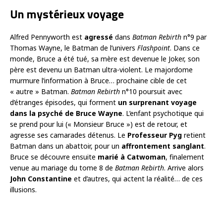
Un mystérieux voyage
Alfred Pennyworth est
agressé
dans
Batman Rebirth
n°9 par
Thomas Wayne, le Batman de l’univers
Flashpoint
. Dans ce
monde, Bruce a été tué, sa mère est devenue le Joker, son
père est devenu un Batman ultra-violent. Le majordome
murmure l’information à Bruce… prochaine cible de cet
« autre » Batman.
Batman Rebirth
n°10 poursuit avec
d’étranges épisodes, qui forment
un surprenant voyage
dans la psyché de Bruce Wayne
. L’enfant psychotique qui
se prend pour lui (« Monsieur Bruce ») est de retour, et
agresse ses camarades détenus. Le
Professeur Pyg
retient
Batman dans un abattoir, pour un
affrontement sanglant
.
Bruce se découvre ensuite
marié à Catwoman
, finalement
venue au mariage du tome 8 de
Batman Rebirth
. Arrive alors
John Constantine
et d’autres, qui actent la réalité… de ces
illusions.