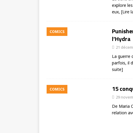
explore le
eux,
[Lire l
Punisher
COMICS
l’Hydra
21 décem
La guerre d
parfois, il
suite]
15 conq
COMICS
29 novem
De Maria C
relation a