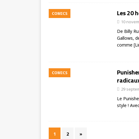
Les 20 h
COMICS
10 novem
De Billy R
Gallows, d
comme
[Li
Punisher
COMICS
radicaux
29 septe
Le Punisher
style ! Av
1
2
»