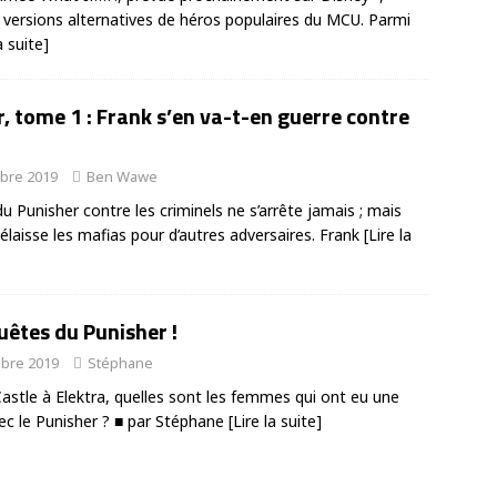
s versions alternatives de héros populaires du MCU. Parmi
a suite]
, tome 1 : Frank s’en va-t-en guerre contre
bre 2019
Ben Wawe
u Punisher contre les criminels ne s’arrête jamais ; mais
 délaisse les mafias pour d’autres adversaires. Frank
[Lire la
uêtes du Punisher !
bre 2019
Stéphane
astle à Elektra, quelles sont les femmes qui ont eu une
vec le Punisher ? ■ par Stéphane
[Lire la suite]