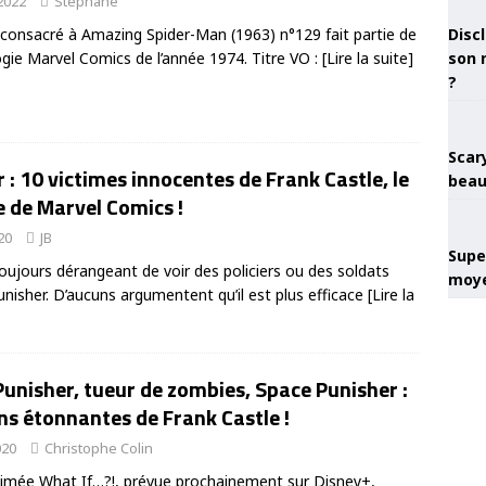
 2022
Stéphane
Discl
e consacré à Amazing Spider-Man (1963) n°129 fait partie de
son 
ogie Marvel Comics de l’année 1974. Titre VO :
[Lire la suite]
?
Scary
 : 10 victimes innocentes de Frank Castle, le
beau
e de Marvel Comics !
20
JB
Super
toujours dérangeant de voir des policiers ou des soldats
moye
unisher. D’aucuns argumentent qu’il est plus efficace
[Lire la
unisher, tueur de zombies, Space Punisher :
ns étonnantes de Frank Castle !
020
Christophe Colin
nimée What If…?!, prévue prochainement sur Disney+,