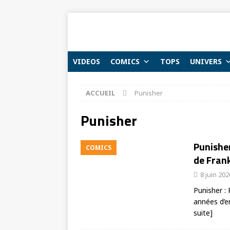
VIDEOS
COMICS
TOPS
UNIVERS
ACCUEIL
Punisher
Punisher
Punisher
COMICS
de Frank
8 juin 202
Punisher : 
années d’er
suite]