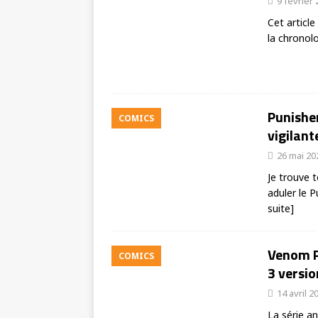
9 février
Cet articl
la chronol
Punisher
COMICS
vigilant
26 mai 20
Je trouve 
aduler le P
suite]
Venom P
COMICS
3 versio
14 avril 2
La série a