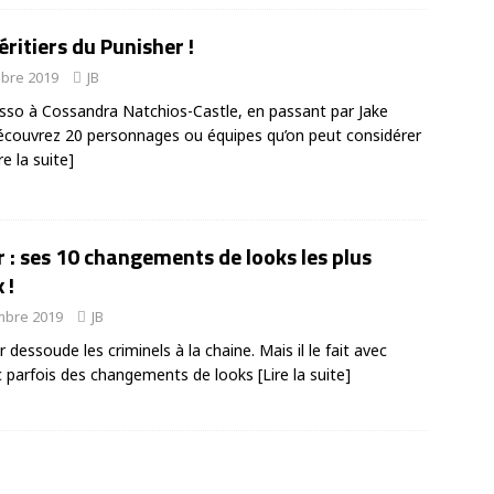
éritiers du Punisher !
bre 2019
JB
usso à Cossandra Natchios-Castle, en passant par Jake
écouvrez 20 personnages ou équipes qu’on peut considérer
re la suite]
 : ses 10 changements de looks les plus
 !
mbre 2019
JB
 dessoude les criminels à la chaine. Mais il le fait avec
ec parfois des changements de looks
[Lire la suite]