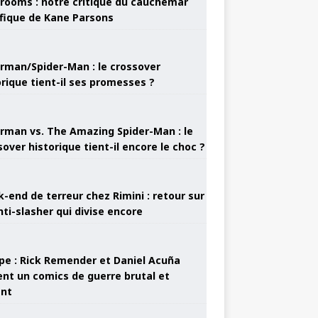
rooms : notre critique du cauchemar
ifique de Kane Parsons
rman/Spider-Man : le crossover
orique tient-il ses promesses ?
rman vs. The Amazing Spider-Man : le
sover historique tient-il encore le choc ?
-end de terreur chez Rimini : retour sur
nti-slasher qui divise encore
pe : Rick Remender et Daniel Acuña
ent un comics de guerre brutal et
ant