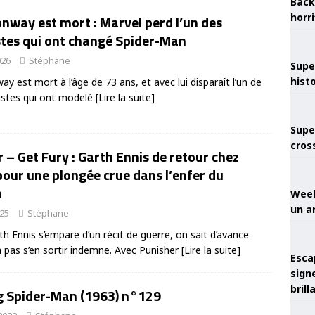
Back
horr
nway est mort : Marvel perd l’un des
stes qui ont changé Spider-Man
026
Stéphane
Supe
hist
y est mort à l’âge de 73 ans, et avec lui disparaît l’un de
istes qui ont modelé
[Lire la suite]
Supe
cros
 – Get Fury : Garth Ennis de retour chez
our une plongée crue dans l’enfer du
m
Week
un a
025
Stéphane
h Ennis s’empare d’un récit de guerre, on sait d’avance
a pas s’en sortir indemne. Avec Punisher
[Lire la suite]
Esca
sign
brill
 Spider-Man (1963) n°129