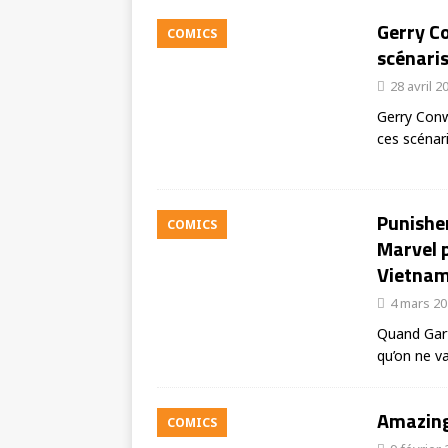
Gerry Co
COMICS
scénari
28 avril 2
Gerry Conwa
ces scénar
Punisher
COMICS
Marvel p
Vietna
4 mars 2
Quand Gart
qu’on ne v
Amazing
COMICS